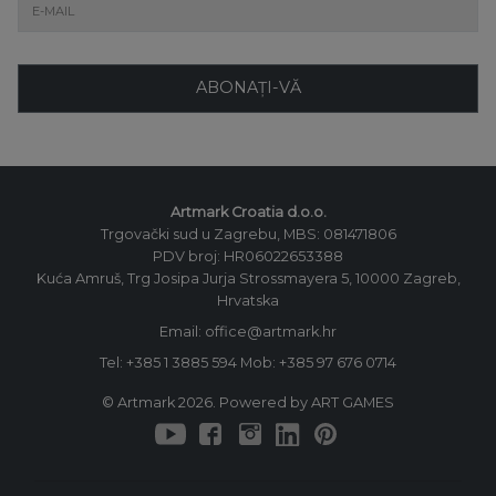
ABONAȚI-VĂ
Artmark Croatia d.o.o.
Trgovački sud u Zagrebu, MBS: 081471806
PDV broj: HR06022653388
Kuća Amruš, Trg Josipa Jurja Strossmayera 5, 10000 Zagreb,
Hrvatska
Email: office@artmark.hr
Tel:
+385 1 3885 594
Mob:
+385 97 676 0714
© Artmark 2026. Powered by ART GAMES