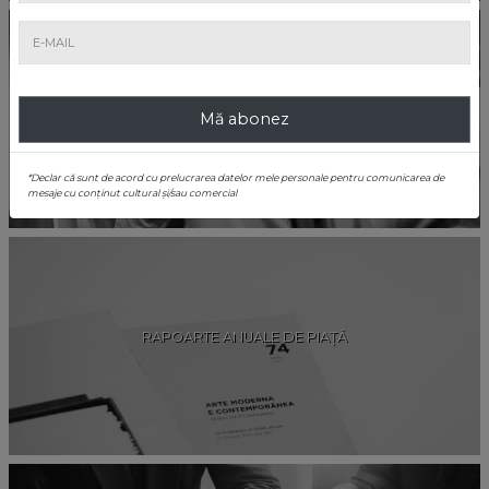
CARIERE
Mă abonez
*Declar că sunt de acord cu prelucrarea datelor mele personale pentru comunicarea de
mesaje cu conținut cultural și/sau comercial
RAPOARTE ANUALE DE PIAȚĂ