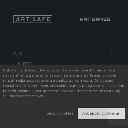
A10
Licitații
Utilizăm modulele cookie pentru a vă oferi o experiență mai bună de
Cum cumpăr
navigare, pentru a personaliza conținutul și anunțurile, pentru a oferi
funcții media sociale și pentru a analiza traficul nostru. Citiți despre
Cum vând
modul în care folosim modulele cookie și cum le puteți controla făcând clic
pe Setări cookie. Sunteți de acord cu cookie-urile noastre dacă continuați
MY Artmark
să utilizați acest site web.
MONRI
Setări cookies
Acceptați cookie-uri