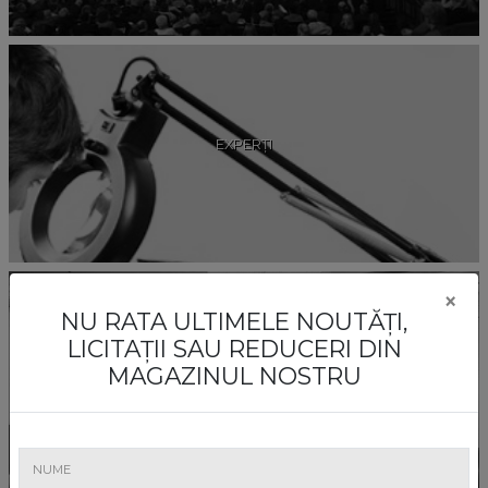
EXPERȚI
×
NU RATA ULTIMELE NOUTĂȚI,
LICITAȚII SAU REDUCERI DIN
MAGAZINUL NOSTRU
COMISARI DE LICITAȚIE