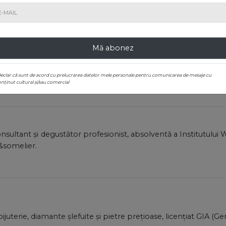
zeograf la Muzeul Național Peleș, șef secție Evidența Patr
Mă abonez
expoziții temporare de artă decorative și regalitate, a realizat
zeul Național Peleș, expert în artă decorativă sec. XIX-XX, I
Declar că sunt de acord cu prelucrarea datelor mele personale pentru comunicarea de mesaje cu
nținut cultural și/sau comercial
onsultant și degustător profesionist, absolventă a Institutului 
 &somelier.
bijuterie, diamante șlefuite și pietre prețioase, licențiat GIA (G