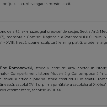
l Ion Țuculescu și avangardă românească.
storic de artă, ex-muzeograf și ex-șef de secție, Secția Artă 
03), membră a Comisiei Naționale a Patrimoniului Cultural Na
 – XVIII, frescă, icoane, sculptură lemn și piatră, broderie, argi
a Ene Romanowski,
istoric și critic de artă, doctor în istori
ator Compartiment Istorie Modernă și Contemporană în cadr
studii și articole privind istoria costumului în spațiul rom
ească, secolul XVIII și prima jumătate a secolului al XIX-lea”, 
sorii vestimentare, secolele XVIII-XX.