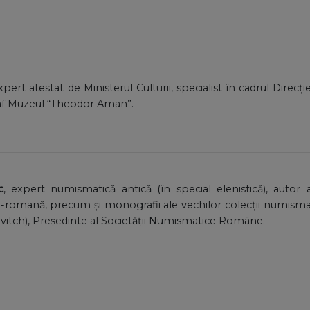
expert atestat de Ministerul Culturii, specialist în cadrul Direcț
af Muzeul “Theodor Aman”.
c
, expert numismatică antică (în special elenistică), auto
romană, precum și monografii ale vechilor colecții numismati
vitch), Președinte al Societății Numismatice Române.