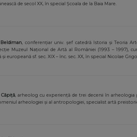
ânească de secol XX, în special Școala de la Baia Mare.
a Beldiman
, conferențiar univ. șef catedră Istoria și Teoria Ar
ecție Muzeul Național de Artă al României (1993 – 1997), c
i europeană sf. sec. XIX – înc. sec. XX, în special Nicolae Grig
l Căpiță
, arheolog cu experiență de trei decenii în arheologia p
omeniul arheologiei și al antropologiei, specialist artă preistoric