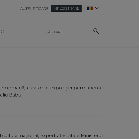
|
ÎNREGISTRARE
AUTENTIFICARE
OI
ontemporană, curator al expoziției permanente
eliu Baba.
l cultural național, expert atestat de Ministerul