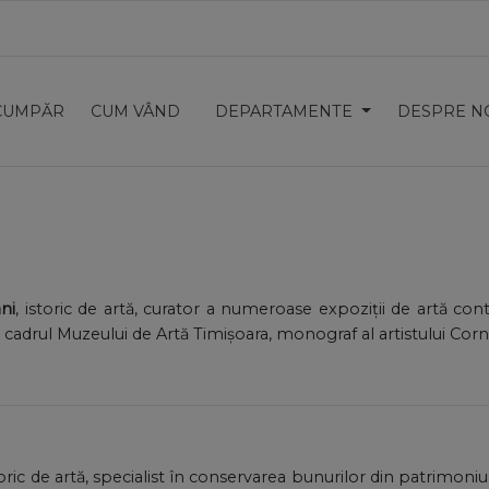
CUMPĂR
CUM VÂND
DEPARTAMENTE
DESPRE N
ni
, istoric de artă, curator a numeroase expoziții de artă c
 cadrul Muzeului de Artă Timișoara, monograf al artistului Corn
storic de artă, specialist în conservarea bunurilor din patrimoniu