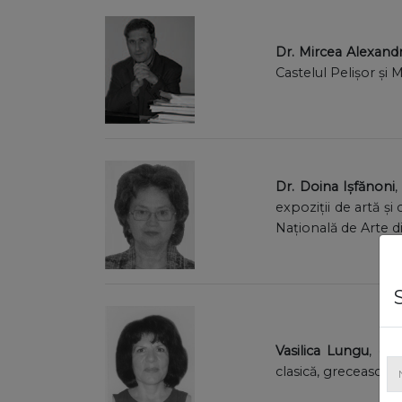
Dr. Mircea Alexan
Castelul Pelișor și 
Dr. Doina Ișfănoni
,
expoziții de artă ș
Națională de Arte 
Vasilica Lungu
, ex
clasică, grecească ș