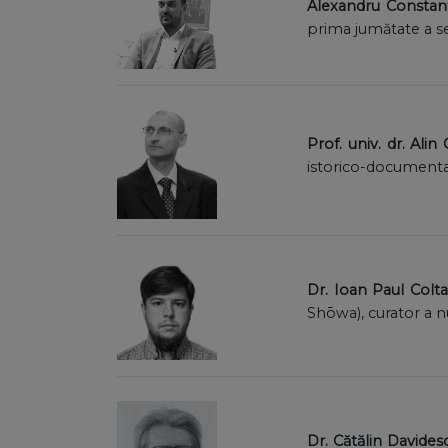
Alexandru Constant
prima jumătate a sec
Prof. univ. dr. Alin
istorico-documentare 
Dr. Ioan Paul Colta
Shōwa), curator a 
Dr. Cătălin Davides