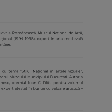
Medievală Românească, Muzeul Național de Artă,
țional (1994-1998), expert în arta medievală
ntărie.
e cu tema ”Stilul Național în artele vizuale”,
ul Muzeului Municipiului București. Autor a
ânesc, premiul Ioan C. Filitti pentru volumul
expert atestat în bunuri cu valoare artistică –