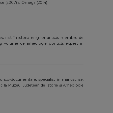
sse (2007) și Omega (2014)
ecialist în istoria religiilor antice, membru de
 și volume de arheologie pontică, expert în
storico-documentare, specialist în manuscrise,
țific la Muzeul Județean de Istorie și Arheologie