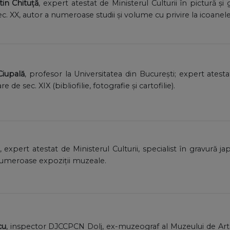
in Chituță
, expert atestat de Ministerul Culturii în pictură și
. XX, autor a numeroase studii și volume cu privire la icoanele 
 Ciupală
, profesor la Universitatea din București; expert atest
de sec. XIX (bibliofilie, fotografie și cartofilie).
, expert atestat de Ministerul Culturii, specialist în gravură j
numeroase expoziții muzeale.
cu
, inspector DJCCPCN Dolj, ex-muzeograf al Muzeului de Art