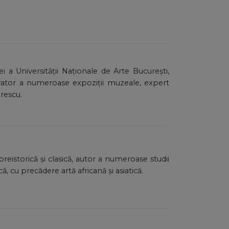
tei a Universității Naționale de Arte București,
urator a numeroase expoziții muzeale, expert
orescu.
reistorică și clasică, autor a numeroase studii
ă, cu precădere artă africană și asiatică.