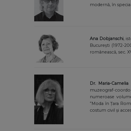
modernă, în specia
Ana Dobjanschi
, i
București (1972-20
românească, sec. XVI
Dr. Maria-Cameli
muzeograf-coordon
numeroase volume, 
”Moda în Țara Român
costum civil și acce