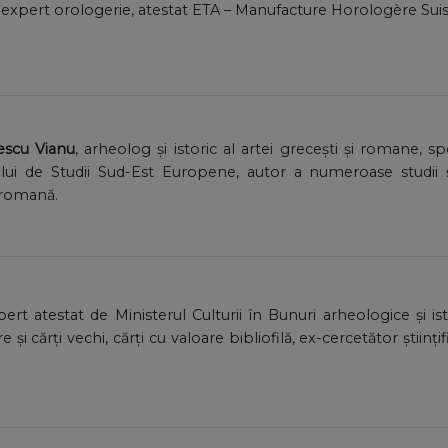
, expert orologerie, atestat ETA – Manufacture Horologère Sui
escu Vianu
, arheolog și istoric al artei grecești și romane, sp
ului de Studii Sud-Est Europene, autor a numeroase studii
 romană.
pert atestat de Ministerul Culturii în Bunuri arheologice și i
re şi cărţi vechi, cărţi cu valoare bibliofilă, ex-cercetător știin