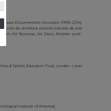
imoniului-Documentare-Cercetare (1992-2014),
 lucrări de cercetare privind colecțiile de artă
storism, Art Nouveau, Art Deco, Mobilier post-
Wines & Spiritis Education Trust, Londra – Level
emological Institute of America).