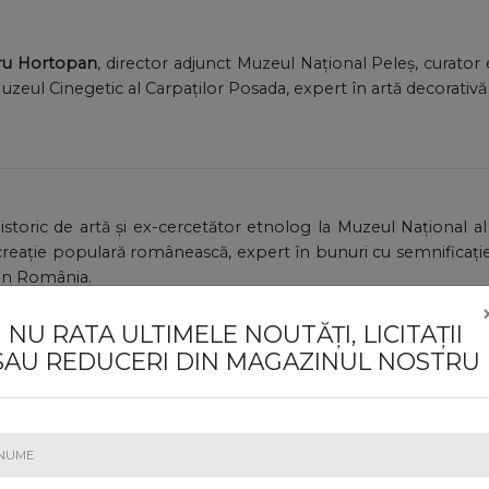
dru Hortopan
, director adjunct Muzeul Național Peleș, curator
Muzeul Cinegetic al Carpaților Posada, expert în artă decorativă ș
 istoric de artă și ex-cercetător etnolog la Muzeul Național a
i creație populară românească, expert în bunuri cu semnificație
din România.
NU RATA ULTIMELE NOUTĂȚI, LICITAȚII
SAU REDUCERI DIN MAGAZINUL NOSTRU
pert atestat de Ministerul Culturii în Bunuri arheologice și 
i romană, cercetător științific la Institutul de Studii Sud-Est E