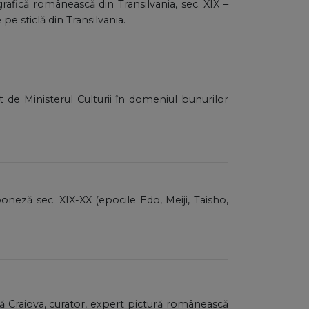
 grafică românească din Transilvania, sec. XIX –
pe sticlă din Transilvania.
at de Ministerul Culturii în domeniul bunurilor
aponeză sec. XIX-XX (epocile Edo, Meiji, Taisho,
ă Craiova, curator, expert pictură românească