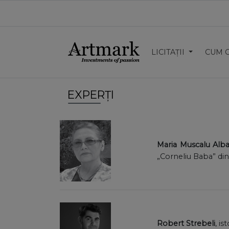
LICITAȚII
CUM 
EXPERȚI
Maria Muscalu Alba
„Corneliu Baba” din
Robert Strebeli
, i