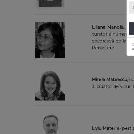
Liliana Manoliu
, mu
curator a numeroase 
decorativă de la Mu
*
Renaștere.
co
Mirela Mateescu
, c
3, curator de vinuri
Liviu Matei
, expert 