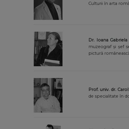
Culturii în arta rom
Dr. Ioana Gabriel
muzeograf și șef s
pictură românească ș
Prof. univ. dr. Caro
de specialitate în d