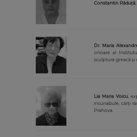
Constantin Răduță
Dr. Maria Alexandr
onoare al Institut
sculptura greacă și
Lia Maria Voicu
, ex
incunabule, cărţi ra
Prahova.