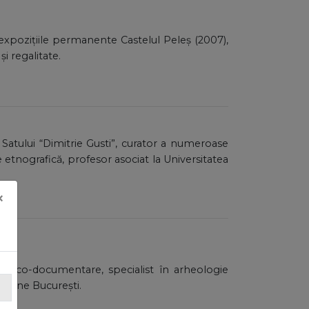
 expozițiile permanente Castelul Peleș (2007),
i regalitate.
l Satului “Dimitrie Gusti”, curator a numeroase
 etnografică, profesor asociat la Universitatea
×
istorico-documentare, specialist în arheologie
uropene București.