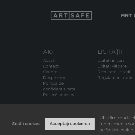
A10
LICITAȚII
Acasă
Licitații în curs
Contact
Licitații viitoare
Cariere
Rezultate licitații
Despre noi
Regulament de lici
Politică de
confidențialitate
Politică cookies
Utilizăm modulele
funcții media soc
Setări cookies
Acceptați cookie-uri
pe Setări cookie.