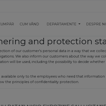
CUMPĂR
CUM VÂND
DEPARTAMENTE
DESPRE N
hering and protection s
ction of our customer's personal data in a way that we collec
obligations. We also inform our customers about the way we col
ion will be used, including the possibility to decide whethe
are available only to the employees who need that informatio
w the principles of confidentiality protection.