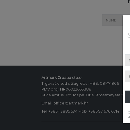
Artmark Croatia d.o.o.
Trgovački sud u Zagrebu, MBS: 081471806
PDV broj: HR06022653388
Kuća Amruš, Trg Josipa Jurja Strossmayera 5, 1
Email: office@artmark.hr
Tel:
+385 1 3885 594
Mob:
+385 97 676 0714
*
co