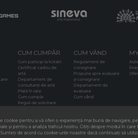
CUM CUMPĂR
CUM VÂND
MY
Cum particip la licitatii
Regulament de
Aute
Certificat cadou de
consignare
Înre
artă
Propune spre evaluare
Ofe
tare
Departament de
și consignare
consultanți de artă
Departament de
Plată în rate
evaluare
Cum cumpăr
Cum vând
Reguli de solicitare
suită
 cookie pentru a vă oferi o experiență mai bună de navigare, pent
iale și pentru a analiza traficul nostru. Citiți despre modul în car
 Sunteți de acord cu cookie-urile noastre dacă continuați să utiliz