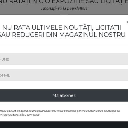
NU RATAȚI NICIO EXPOZIȚIE SAU LICITAȚIE
Abonați-vă la newsletter!
NU RATA ULTIMELE NOUTĂȚI, LICITAȚII
SAU REDUCERI DIN MAGAZINUL NOSTRU
ABONAȚI-VĂ
0000 Zagreb, Hrvatska
Mă abonez
Declar că sunt de acord cu prelucrarea datelor mele personale pentru comunicarea de mesaje cu
nținut cultural și/sau comercial