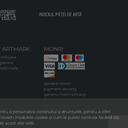
 ARTMARK
MONRI
ntificare
gistrare
rtele mele
generic.monri-
payment-security
generic.monri-privacy-
statement
generic.monri-terms-
of-purchase
ru a personaliza conținutul și anunțurile, pentru a oferi
e folosim modulele cookie și cum le puteți controla făcând clic
ați acest site web.