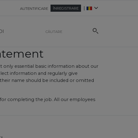
|
ÎNREGISTRARE
AUTENTIFICARE
OI
tatement
t only essential basic information about our
lect information and regularly give
r their name should be included or omitted
n for completing the job. All our employees