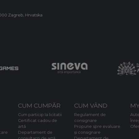
0000 Zagreb, Hrvatska
CUM CUMPĂR
CUM VÂND
MY
Cum particip la licitatii
Regulament de
Aute
Certificat cadou de
consignare
Înre
artă
Propune spre evaluare
Ofe
tare
Departament de
și consignare
consultanți de artă
Departament de