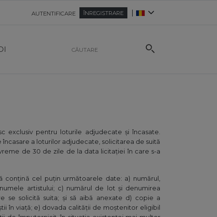
|
ÎNREGISTRARE
AUTENTIFICARE
OI
sc exclusiv pentru loturile adjudecate și încasate.
 încasare a loturilor adjudecate, solicitarea de suită
eme de 30 de zile de la data licitației în care s-a
 să conțină cel puțin următoarele date: a) numărul,
) numele artistului; c) numărul de lot și denumirea
e se solicită suita; și să aibă anexate d) copie a
tii în viață; e) dovada calității de moștenitor eligibil