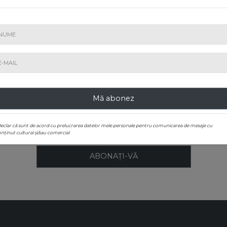
tiști, în mod direct sau prin
oferi o platformă alternativă de pl
NU RATAȚI NICIO EXPOZIȚIE SAU LICITAȚIE
Mă abonez
Abonați-vă la newsletter!
Declar că sunt de acord cu prelucrarea datelor mele personale pentru comunicarea de mesaje cu
nținut cultural și/sau comercial
ABONAȚI-VĂ