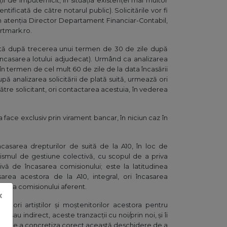
ii de împuternicit, în situația existenței mai multor
entificată de către notarul public). Solicitările vor fi
0, în atenția Director Departament Financiar-Contabil,
artmark.ro.
îndată după trecerea unui termen de 30 de zile după
ă încasarea lotului adjudecat). Urmând ca analizarea
 în termen de cel mult 60 de zile de la data încasării
upă analizarea solicitării de plată suită, urmează ori
ătre solicitant, ori contactarea acestuia, în vederea
a face exclusiv prin virament bancar, în niciun caz în
încasarea drepturilor de suită de la A10, în loc de
ismul de gestiune colectivă, cu scopul de a priva
vă de încasarea comisionului; este la latitudinea
asarea acestora de la A10, integral, ori încasarea
nerea comisionului aferent.
×
ători artiștilor și moștenitorilor acestora pentru
ct sau indirect, aceste tranzacții cu noi/prin noi, și îi
ă de a concretiza corect această deschidere de a