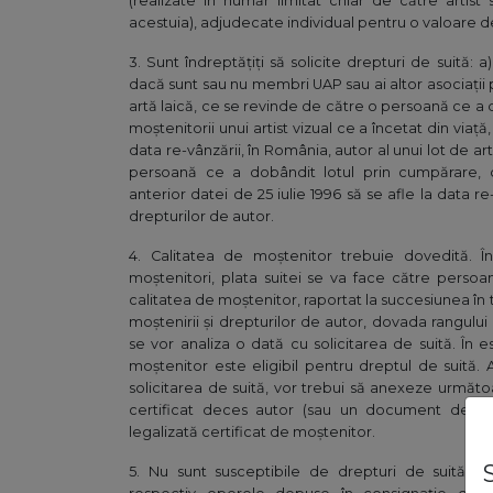
(realizate în număr limitat chiar de către artist
acestuia), adjudecate individual pentru o valoare 
3. Sunt îndreptățiți să solicite drepturi de suită: a) a
dacă sunt sau nu membri UAP sau ai altor asociații p
artă laică, ce se revinde de către o persoană ce a 
moștenitorii unui artist vizual ce a încetat din viaț
data re-vânzării, în România, autor al unui lot de ar
persoană ce a dobândit lotul prin cumpărare, 
anterior datei de 25 iulie 1996 să se afle la data re
drepturilor de autor.
4. Calitatea de moștenitor trebuie dovedită. Î
moștenitori, plata suitei se va face către persoan
calitatea de moștenitor, raportat la succesiunea în t
moștenirii și drepturilor de autor, dovada rangului 
se vor analiza o dată cu solicitarea de suită. În e
moștenitor este eligibil pentru dreptul de suită. 
solicitarea de suită, vor trebui să anexeze următoa
certificat deces autor (sau un document de stare
legalizată certificat de moștenitor.
5. Nu sunt susceptibile de drepturi de suită op