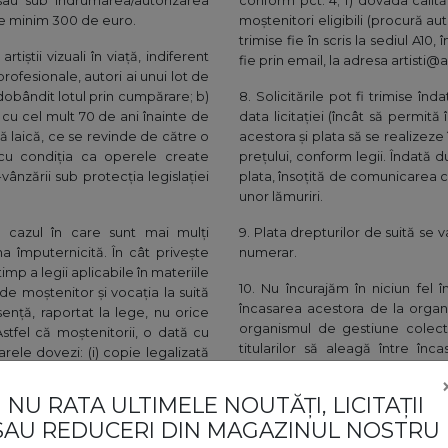
 sau sub îndrumarea/autorizarea
conform pct. 4; f) dovada calităț
de minim 300 de euro.
moștenitori eligibili (procură aut
trimise fie în scris la sediul A1
rtiștii vizuali în viață, indiferent
fie prin email, la adresa artisti@
rofesionale, autori ai unui lot de
dobândit lotul prin cumpărare; b)
8. Solicitările pot fi trimise 
ă, cu cel mult 70 de ani înainte de
data licitației (încât să permit
tă laică, ce se revinde de către o
acestora și plata să se realizeze
cu condiția ca operele create
prețului, conform legii. Îndată d
-vânzării sub protecția legislației
plata, însoțită de comunicarea c
unor lămuriri.
n cazul în care sunt mai mulți
9. Plata drepturilor de suită se v
a împuternicită. În cât privește
numerar.
imp a legii aplicabile în materiile
10. Nu încurajăm în niciun fel 
de moștenitor și vocația la suită
încasarea acestora de la organ
sență, raportat la lege, nu orice
organismul de gestiune colecti
Astfel că moștenitorii, o dată cu
titularilor să aleagă între înc
rele dovezi: (i) copie legalizată
acestora de la organism, cu reți
 civilă echivalent); (ii) copie
NU RATA ULTIMELE NOUTĂȚI, LICITAȚII
11. Mulțumim și suntem recunosc
SAU REDUCERI DIN MAGAZINUL NOSTRU
disponibilitatea de a realiza, dire
erele aflate la prima vânzare,
asigurăm de preocuparea noastr