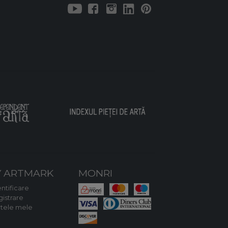
 ARTMARK
MONRI
ntificare
gistrare
rtele mele