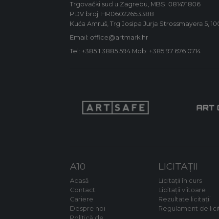
Trgovački sud u Zagrebu, MBS: 081471806
PDV broj: HR06022653388
Kuća Amruš, Trg Josipa Jurja Strossmayera 5, 1
Email: office@artmark.hr
Tel:
+385 1 3885 594
Mob:
+385 97 676 0714
A10
LICITAȚII
Acasă
Licitații în curs
Contact
Licitații viitoare
Cariere
Rezultate licitații
Despre noi
Regulament de lici
Politică de