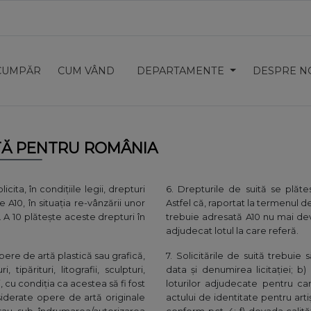
CUMPĂR
CUM VÂND
DEPARTAMENTE
DESPRE N
ITĂ PENTRU ROMÂNIA
olicita, în condițiile legii, drepturi
6. Drepturile de suită se plăte
 A10, în situația re-vânzării unor
Astfel că, raportat la termenul de
. A 10 plătește aceste drepturi în
trebuie adresată A10 nu mai devr
adjudecat lotul la care referă.
opere de artă plastică sau grafică,
7. Solicitările de suită trebuie
 tipărituri, litografii, sculpturi,
data și denumirea licitației; b
i, cu condiția ca acestea să fi fost
loturilor adjudecate pentru car
nsiderate opere de artă originale
actului de identitate pentru artiș