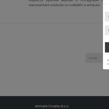
respectiv operele depuse în consignație de ar
reprezentant soț/soție ori rudă/afin a artistului.
*
co
Artmark Croatia d.o.o.