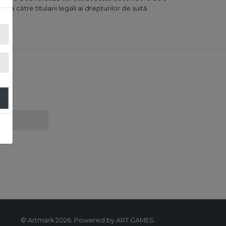
ată către titularii legali ai drepturilor de suită.
!
© Artmark 2026. Powered by ART GAMES