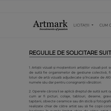
LICITAȚII
CUM 
REGULILE DE SOLICITARE SU
1. Artiștii vizuali și moștenitorii artiștilor vizuali pot s
de suită fie organismelor de gestiune colectivă, fie
loturi de artă vizuală adjudecate și încasate de A10
numele său dar pentru consignanții vânzători.
2. Operele cărora li se aplică dreptul de suită sunt 
cum ar fi picturi, colaje, tablouri, desene, gravuri,
tapițerii, obiecte ceramice sau din sticlă și fotografi
realizate chiar de către artist sau să fie copii co