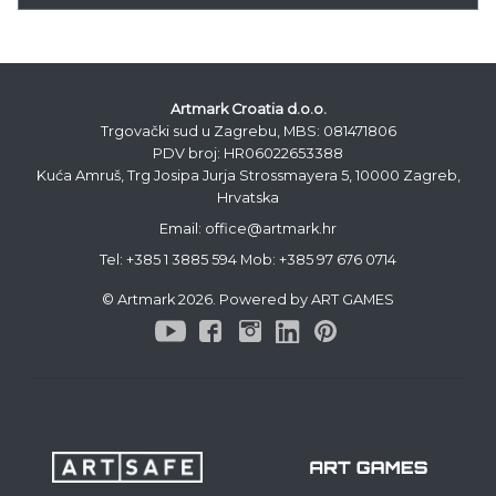
Artmark Croatia d.o.o.
Trgovački sud u Zagrebu, MBS: 081471806
PDV broj: HR06022653388
Kuća Amruš, Trg Josipa Jurja Strossmayera 5, 10000 Zagreb,
Hrvatska
Email: office@artmark.hr
Tel:
+385 1 3885 594
Mob:
+385 97 676 0714
© Artmark 2026. Powered by ART GAMES