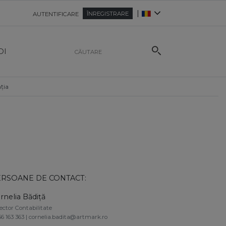
|
ÎNREGISTRARE
AUTENTIFICARE
OI
ția
RSOANE DE CONTACT:
rnelia Bădiță
ector Contabilitate
6 163 363 | cornelia.badita@artmark.ro