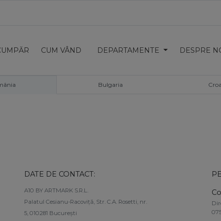
CUMPĂR
CUM VÂND
DEPARTAMENTE
DESPRE N
mânia
Bulgaria
Croa
DATE DE CONTACT:
PE
A10 BY ARTMARK S.R.L.
Co
Palatul Cesianu-Racoviţă, Str. C.A. Rosetti, nr.
Dir
075
5, 010281 București