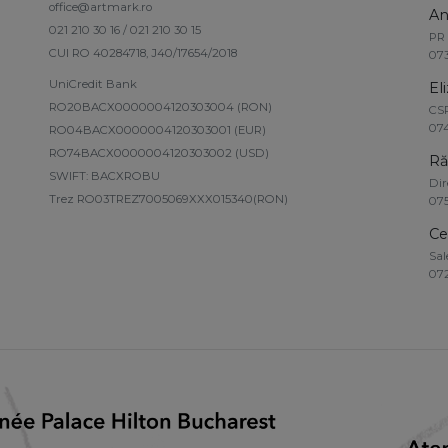
office@artmark.ro
An
021 210 30 16 / 021 210 30 15
PR
CUI RO 40284718, J40/17654/2018
073
UniCredit Bank
El
RO20BACX0000004120303004 (RON)
CS
074
RO04BACX0000004120303001 (EUR)
RO74BACX0000004120303002 (USD)
Ră
SWIFT: BACXROBU
Dir
Trez RO03TREZ7005069XXX015340(RON)
075
Ce
Sal
072