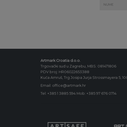
Artmark Croatia d.o.o.
Trgovački sud u Zagrebu, MBS: 081471806
PDV broj: HR06022653388
Kuća Amruš, Trg Josipa Jurja Strossmayera 5, 1
Email: office@artmark.hr
Tel:
+385 1 3885 594
Mob:
+385 97 676 0714