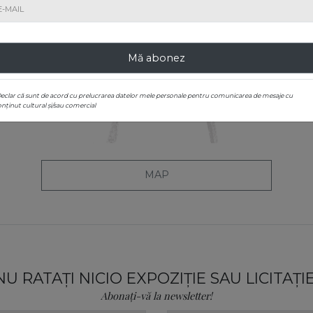
Mă abonez
Declar că sunt de acord cu prelucrarea datelor mele personale pentru comunicarea de mesaje cu
nținut cultural și/sau comercial
MAP
NU RATAȚI NICIO EXPOZIȚIE SAU LICITAȚIE
Abonați-vă la newsletter!