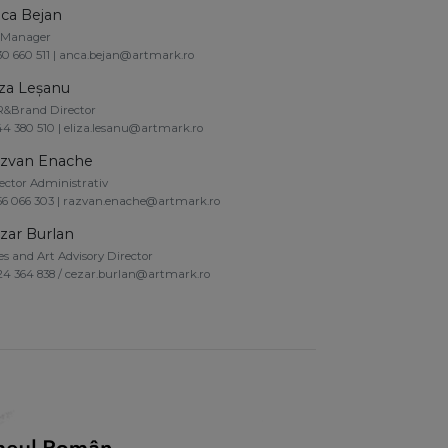
ca Bejan
 Manager
0 660 511 | anca.bejan@artmark.ro
iza Leșanu
R&Brand Director
4 380 510 | eliza.lesanu@artmark.ro
zvan Enache
ector Administrativ
6 066 303 | razvan.enache@artmark.ro
zar Burlan
es and Art Advisory Director
4 364 838 / cezar.burlan@artmark.ro