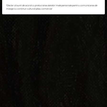
*Declar că sunt de acord cu prelucrarea datelor mele personale pentru comunicarea de
mesaje cu conținut cultural și/sau comercial