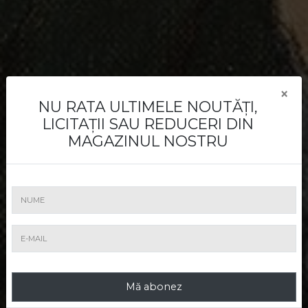
Cum vând
×
NU RATA ULTIMELE NOUTĂȚI,
LICITAȚII SAU REDUCERI DIN
MAGAZINUL NOSTRU
Aveți o lucrare de vânzare? Noi o vom
promova şi o vom vinde la cel mai bun
preţ.
Mă abonez