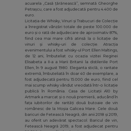
acuarela „Casă țărănească”, semnată Gheorghe
Petrașcu, care a fost adjudecată pentru 4.400 de
euro.
Licitația de Whisky, Vinuri și Trabucuri de Colecție
a înregistrat vânzări totale de peste 100.000 de
euro și o rată de adjudecare de aproximativ 87%,
fiind cea mai mare cifră atinsă la o licitație de
vinuri și whisky-uri de colecție. Atracția
evenimentului a fost whisky-ul Port Ellen Maltings,
de 12 ani, îmbuteliat cu ocazia vizitei Reginei
Elisabeta a II-a a Marii Britanii la distileriile Port
Ellen, în 9 august 1980. Eleganta sticlă, o raritate
extremă, îmbuteliată în doar 40 de exemplare, a
fost adjudecată pentru 15.000 de euro, fiind cel
mai scump whisky vândut vreodată într-o licitație
publică în România. Casa de Licitații A10 by
Artmark a marcat și o nouă premieră, aducând în
fața iubitorilor de rarități două butoaie de vin
românesc de la Moșia Galicea Mare. Cele două
baricuri de Fetească Neagră, din anii 2018 și 2019,
au oferit un adevărat spectacol. Baricul de vin,
Fetească Neagră 2019, a fost adjudecat pentru