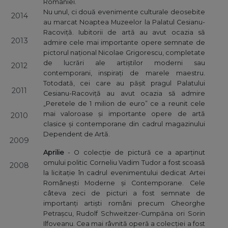
României.
Nu unul, ci două evenimente culturale deosebite
2014
au marcat Noaptea Muzeelor la Palatul Cesianu-
Racoviță. Iubitorii de artă au avut ocazia să
2013
admire cele mai importante opere semnate de
pictorul național Nicolae Grigorescu, completate
de lucrări ale artiștilor moderni sau
2012
contemporani, inspirați de marele maestru.
Totodată, cei care au pășit pragul Palatului
2011
Cesianu-Racoviță au avut ocazia să admire
„Peretele de 1 milion de euro” ce a reunit cele
mai valoroase și importante opere de artă
2010
clasice și contemporane din cadrul magazinului
Dependent de Artă.
2009
Aprilie
- O colecție de pictură ce a aparținut
omului politic Corneliu Vadim Tudor a fost scoasă
2008
la licitație în cadrul evenimentului dedicat Artei
Românești Moderne și Contemporane. Cele
câteva zeci de picturi a fost semnate de
importanți artiști români precum Gheorghe
Petrașcu, Rudolf Schweitzer-Cumpăna ori Sorin
Ilfoveanu. Cea mai râvnită operă a colecției a fost