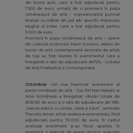
din bronz aurit, care a fost adjudecat pentru
7.500 de euro, urmată de o premieră în piața
românească de artă - impresionantul pumnal
khanjar cu mâner din jad alb, specific Imperiului
Mughal al Indiei, care a fost adjudecat pentru
5.000 de euro.
Premieră în piața românească de artă – opere
din colecția scriitorului Marin Sorescu, alături de
lucrări de artă contemporană semnate de artiști
de top au fost reunite în evenimentul care a
înregistrat o rată de adjudecare de72% - Licitația
de Artă Postbelică și Contemporană.
Octombrie
-Cel mai însemnat eveniment al
pieței românești de artă - Top 100 Mari Maeștri ai
Artei Românești a înregistrat vânzări totale de
808.150 de euro și o rată de adjudecare de 76%.
„Natura statică cu cireșe, caise și tutun”, semnată
Theodor Aman, a fost vedeta evenimentului, fiind
adjudecată pentru 70.000 de euro. În cadrul
aceluiași eveniment și-au făcut apariția, în
premieră, o selecție de opere istorice, realizate