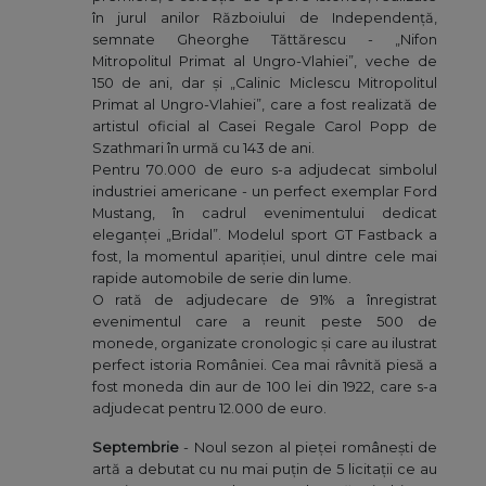
în jurul anilor Războiului de Independență,
semnate Gheorghe Tăttărescu - „Nifon
Mitropolitul Primat al Ungro-Vlahiei”, veche de
150 de ani, dar și „Calinic Miclescu Mitropolitul
Primat al Ungro-Vlahiei”, care a fost realizată de
artistul oficial al Casei Regale Carol Popp de
Szathmari în urmă cu 143 de ani.
Pentru 70.000 de euro s-a adjudecat simbolul
industriei americane - un perfect exemplar Ford
Mustang, în cadrul evenimentului dedicat
eleganței „Bridal”. Modelul sport GT Fastback a
fost, la momentul apariției, unul dintre cele mai
rapide automobile de serie din lume.
O rată de adjudecare de 91% a înregistrat
evenimentul care a reunit peste 500 de
monede, organizate cronologic și care au ilustrat
perfect istoria României. Cea mai râvnită piesă a
fost moneda din aur de 100 lei din 1922, care s-a
adjudecat pentru 12.000 de euro.
Septembrie
- Noul sezon al pieței românești de
artă a debutat cu nu mai puțin de 5 licitații ce au