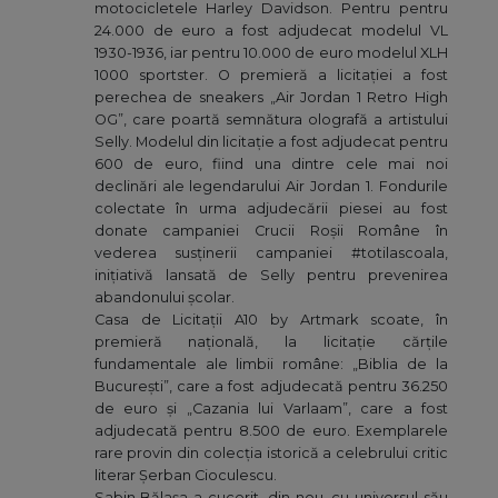
motocicletele Harley Davidson. Pentru pentru
24.000 de euro a fost adjudecat modelul VL
1930-1936, iar pentru 10.000 de euro modelul XLH
1000 sportster. O premieră a licitației a fost
perechea de sneakers „Air Jordan 1 Retro High
OG”, care poartă semnătura olografă a artistului
Selly. Modelul din licitație a fost adjudecat pentru
600 de euro, fiind una dintre cele mai noi
declinări ale legendarului Air Jordan 1. Fondurile
colectate în urma adjudecării piesei au fost
donate campaniei Crucii Roșii Române în
vederea susținerii campaniei #totilascoala,
inițiativă lansată de Selly pentru prevenirea
abandonului școlar.
Casa de Licitații A10 by Artmark scoate, în
premieră națională, la licitație cărțile
fundamentale ale limbii române: „Biblia de la
București”, care a fost adjudecată pentru 36.250
de euro și „Cazania lui Varlaam”, care a fost
adjudecată pentru 8.500 de euro. Exemplarele
rare provin din colecția istorică a celebrului critic
literar Șerban Cioculescu.
Sabin Bălașa a cucerit, din nou, cu universul său