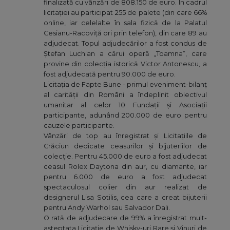
finalizată cu vânzări de 808.150 de euro. În cadrul
licitației au participat 255 de palete (din care 66%
online, iar celelalte în sala fizică de la Palatul
Cesianu-Racoviță ori prin telefon), din care 89 au
adjudecat. Topul adjudecărilor a fost condus de
Ștefan Luchian a cărui operă „Toamna”, care
provine din colecția istorică Victor Antonescu, a
fost adjudecată pentru 90.000 de euro.
Licitația de Fapte Bune - primul eveniment-bilanț
al carității din Români a îndeplinit obiectivul
umanitar al celor 10 Fundații și Asociații
participante, adunând 200.000 de euro pentru
cauzele participante.
Vânzări de top au înregistrat și Licitațiile de
Crăciun dedicate ceasurilor și bijuteriilor de
colecție. Pentru 45.000 de euro a fost adjudecat
ceasul Rolex Daytona din aur, cu diamante, iar
pentru 6.000 de euro a fost adjudecat
spectaculosul colier din aur realizat de
designerul Lisa Sotilis, cea care a creat bijuterii
pentru Andy Warhol sau Salvador Dali.
O rată de adjudecare de 99% a înregistrat mult-
așteptata Licitație de Whisky-uri Rare și Vinuri de