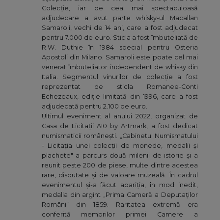
Colecție, iar de cea mai spectaculoasă
adjudecare a avut parte whisky-ul Macallan
Samaroli, vechi de 14 ani, care a fost adjudecat
pentru 7.000 de euro. Sticla a fost îmbuteliată de
R.W. Duthie în 1984 special pentru Osteria
Apostoli din Milano. Samaroli este poate cel mai
venerat îmbuteliator independent de whisky din
Italia. Segmentul vinurilor de colecție a fost
reprezentat de sticla Romanee-Conti
Echezeaux, ediție limitată din 1996, care a fost
adjudecată pentru 2.100 de euro.
Ultimul eveniment al anului 2022, organizat de
Casa de Licitații A10 by Artmark, a fost dedicat
numismaticii românești. „Cabinetul Numismatului
- Licitația unei colecții de monede, medalii și
plachete" a parcurs două milenii de istorie și a
reunit peste 200 de piese, multe dintre acestea
rare, disputate și de valoare muzeală. În cadrul
evenimentul și-a făcut apariția, în mod inedit,
medalia din argint „Prima Cameră a Deputaților
Români” din 1859. Raritatea extremă era
conferită membrilor primei Camere a