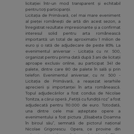
licitației într-un mod transparent și echitabil
pentru toți participanții.
Licitația de Primăvară, cel mai mare eveniment
al pieței românești de artă din acest sezon, a
înregistrat rezultate impresionante și a confirmat
interesul solid pentru arta românească
importantă: un total de aproximativ 1 milion de
euro și o rată de adjudecare de peste 85%. La
evenimentul aniversar - Licitația cu nr. 500,
organizat pentru prima dată după 3 ani de licitații
aproape exclusiv online, au participat 341 de
palete, dintre care 80 de palete în sală și prin
telefon. Evenimentul aniversar, cu nr. 500 -
Licitația de Primăvară, a reașezat ierarhiile
aprecierii și importanței în arta românească.
Topul adjudecărilor a fost condus de Nicolae
Tonitza, a cărui operă „Fetiță cu fundiță roz” a fost
adjudecată pentru 110.000 de euro. Totodată,
una dintre cele mai așteptate opere a
evenimentului a fost pictura „Elisabeta Doamna
în biroul său”, semnată de pictorul național
Nicolae Grigorescu. Opera, ce provine din