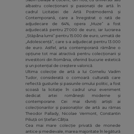
albastru colecționarii și pasionații de artă. În
cadrul Licitației de Artă Postmodernă și
Contemporană, care a înregistrat o rată de
adjudecare de 64%, opera „Muze” a fost
adjudecată pentru 27.000 de euro, iar lucrarea
„Stăpâna lumii” pentru 15.000 de euro, urmată de
„Adolescență”, care s-a adjudecat pentru 13.000
de euro. Astfel, arta contemporană rămâne o
opțiune tot mai atractivă pentru colecționarii și
investitorii din România, oferind bucurie estetică
și un potențial de creștere valorică.
Ultima colecție de artă a lui Corneliu Vadim
Tudor, considerată o comoară culturală care
reflectă gusturile și pasiunile omului politic, a fost
scoasă la licitație în cadrul unui eveniment
dedicat artei românești moderne și
contemporane. Cei mai râvniți artiști ai
colecționarilor și pasionaților de artă au rămas
Theodor Pallady, Nicolae Vermont, Constantin
Piliuță ori Ștefan Câlția.
Cea mai mare colecție privată de monede
antice și medievale, marea majoritate în legătură