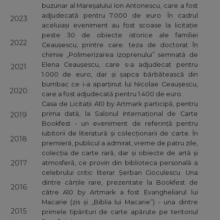
buzunar al Mareșalului Ion Antonescu, care a fost
adjudecată pentru 7.000 de euro. În cadrul
2023
aceluiași eveniment au fost scoase la licitație
peste 30 de obiecte istorice ale familiei
2022
Ceaușescu, printre care: teza de doctorat în
chimie „Polimerizarea izoprenului” semnată de
Elena Ceaușescu, care s-a adjudecat pentru
2021
1.000 de euro, dar și șapca bărbătească din
bumbac ce i-a aparținut lui Nicolae Ceaușescu,
2020
care a fost adjudecată pentru 1.400 de euro.
Casa de Licitații A10 by Artmark participă, pentru
prima dată, la Salonul Internațional de Carte
2019
Bookfest - un eveniment de referință pentru
iubitorii de literatură și colecționarii de carte. În
2018
premieră, publicul a admirat, vreme de patru zile,
colecția de carte rară, dar și obiecte de artă și
2017
atmosferă, ce provin din biblioteca personală a
celebrului critic literar Șerban Cioculescu. Una
dintre cărțile rare, prezentate la Bookfest de
2016
către A10 by Artmark a fost Evangheliarul lui
Macarie (zis și „Biblia lui Macarie”) - una dintre
2015
primele tipărituri de carte apărute pe teritoriul