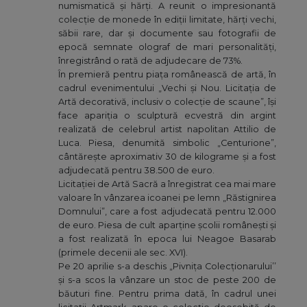
numismatică și hărți. A reunit o impresionantă
colecție de monede în ediții limitate, hărți vechi,
săbii rare, dar și documente sau fotografii de
epocă semnate olograf de mari personalități,
înregistrând o rată de adjudecare de 73%.
În premieră pentru piața românească de artă, în
cadrul evenimentului „Vechi și Nou. Licitația de
Artă decorativă, inclusiv o colecție de scaune”, își
face apariția o sculptură ecvestră din argint
realizată de celebrul artist napolitan Attilio de
Luca. Piesa, denumită simbolic „Centurione”,
cântărește aproximativ 30 de kilograme și a fost
adjudecată pentru 38.500 de euro.
Licitației de Artă Sacră a înregistrat cea mai mare
valoare în vânzarea icoanei pe lemn „Răstignirea
Domnului”, care a fost adjudecată pentru 12.000
de euro. Piesa de cult aparține școlii românești și
a fost realizată în epoca lui Neagoe Basarab
(primele decenii ale sec. XVI).
Pe 20 aprilie s-a deschis „Pivnița Colecționarului’’
și s-a scos la vânzare un stoc de peste 200 de
băuturi fine. Pentru prima dată, în cadrul unei