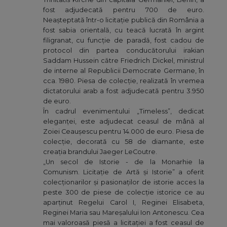
fost adjudecată pentru 700 de euro.
Neașteptată într-o licitație publică din România a
fost sabia orientală, cu teacă lucrată în argint
filigranat, cu funcție de paradă, fost cadou de
protocol din partea conducătorului irakian
Saddam Hussein către Friedrich Dickel, ministrul
de interne al Republicii Democrate Germane, în
cca. 1980. Piesa de colecție, realizată în vremea
dictatorului arab a fost adjudecată pentru 3.950
de euro.
În cadrul evenimentului „Timeless”, dedicat
eleganței, este adjudecat ceasul de mână al
Zoiei Ceaușescu pentru 14.000 de euro. Piesa de
colecție, decorată cu 58 de diamante, este
creația brandului Jaeger LeCoutre.
„Un secol de Istorie - de la Monarhie la
Comunism. Licitație de Artă și Istorie” a oferit
colecționarilor și pasionaților de istorie acces la
peste 300 de piese de colecție istorice ce au
aparținut Regelui Carol I, Reginei Elisabeta,
Reginei Maria sau Mareșalului Ion Antonescu. Cea
mai valoroasă piesă a licitației a fost ceasul de