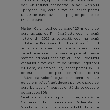
licitații Artmark, apare o colecție deosebită de
beri. Un rezultat neașteptat l-a avut whisky-ul
Springbank 50, care a fost adjudecat pentru
12.000 de euro, având un preț de pornire de
1.500 de euro.
Martie
- Cu un total de aproape 1,25 milioane de
euro, Licitația de Primăvară este cea mai bună
licitație din 2022 și, totodată, cea mai bună
licitație de Primăvară din ultimii 10 ani. În mod
remarcabil, marea majoritate a operelor din
cadrul evenimentului s-au adjudecat peste
maxima estimării specialiștilor Casei. Podiumul
vânzărilor a fost asigurat de Nicolae Grigorescu
cu „Peisaj la Câmpina”, adjudecat pentru 95.000
de euro, urmat de picturi de Nicolae Tonitza
„Tătăroaica Abibe”, adjudecată pentru 90.000
de euro și „Afize”, adjudecată pentru 85.000 de
euro. Licitația a înregistrat o rată de adjudecare
de aproape 90%.
Celebra mașină de criptat Enigma, folosită de
Germania în timpul celui de-al Doilea Război
Mondial, a fost adjudecată în cadrul Licitației de