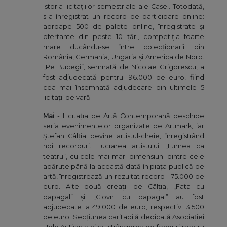
istoria licitațiilor semestriale ale Casei. Totodată,
s-a înregistrat un record de participare online:
aproape 500 de palete online, înregistrate și
ofertante din peste 10 țări, competiția foarte
mare ducându-se între colecționarii din
România, Germania, Ungaria și America de Nord.
„Pe Bucegi”, semnată de Nicolae Grigorescu, a
fost adjudecată pentru 196.000 de euro, fiind
cea mai însemnată adjudecare din ultimele 5
licitații de vară.
Mai
- Licitația de Artă Contemporană deschide
seria evenimentelor organizate de Artmark, iar
Ștefan Câlția devine artistul-cheie, înregistrând
noi recorduri. Lucrarea artistului „Lumea ca
teatru”, cu cele mai mari dimensiuni dintre cele
apărute până la această dată în piața publică de
artă, înregistrează un rezultat record - 75.000 de
euro. Alte două creaţii de Câlţia, „Fata cu
papagal” şi „Clovn cu papagal” au fost
adjudecate la 49.000 de euro, respectiv 13.500
de euro. Secțiunea caritabilă dedicată Asociației