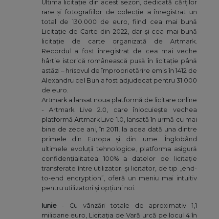
Ultima licitație din acest sezon, dedicată cărților
rare și fotografiilor de colecție a înregistrat un
total de 130.000 de euro, fiind cea mai bună
Licitație de Carte din 2022, dar și cea mai bună
licitație de carte organizată de Artmark.
Recordul a fost înregistrat de cea mai veche
hârtie istorică românească pusă în licitație până
astăzi – hrisovul de împroprietărire emis în 1412 de
Alexandru cel Bun a fost adjudecat pentru 31.000
de euro.
Artmark a lansat noua platformă de licitare online
- Artmark Live 2.0, care înlocuiește vechea
platformă Artmark Live 1.0, lansată în urmă cu mai
bine de zece ani, în 2011, la acea dată una dintre
primele din Europa și din lume. Înglobând
ultimele evoluții tehnologice, platforma asigură
confidențialitatea 100% a datelor de licitație
transferate între utilizatori și licitator, de tip „end-
to-end encryption”, oferă un meniu mai intuitiv
pentru utilizatori și opțiuni noi.
Iunie
- Cu vânzări totale de aproximativ 1,1
milioane euro, Licitația de Vară urcă pe locul 4 în