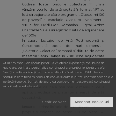
Codrea. Toate fondurile colectate în urma
vânzării loturilor de artă digitală în format NFT au
fost direcționate către programul „Citește-mi 100
de povești” al Asociației OvidiuRo. Evenimentul
"NFTs for OvidiuRo". Romanian Digital Artists
Charitable Sale a înregistrat o rată de adjudecare
de 100%.
În cadrul Licitației de Artă Postmodernă și
Contemporană opera de mari dimensiuni
„Călătorie Galactică” semnată și dăruită de către
maestrul Sabin Bălașa în 2010 este adjudecată
pentru suma record de 60.000 de euro.
Utilizăm modulele cookie pentru a vă oferi o experiență mai bună de
Licitația de Romantism și Art Nouveau
navigare, pentru a personaliza conținutul și anunțurile, pentru a oferi
marchează o adjudecare excepțională, de
funcții media sociale și pentru a analiza traficul nostru. Citiți despre
modul în care folosim modulele cookie și cum le puteți controla făcând clic
13.000 de euro, pentru o monumentală lampă
pe Setări cookie. Sunteți de acord cu cookie-urile noastre dacă continuați
din sticlă stratificată Daum Nancy, probabil piesa
să utilizați acest site web.
de sticlărie de cele mai mari dimensiuni ce a
apărut vreodată pe piața românească de artă
decorativă.
Setări cookies
Acceptați cookie-uri
Ianuarie
- Prima licitație de artă din anul 2022, a
propus o colecție de peste 100 de piese de