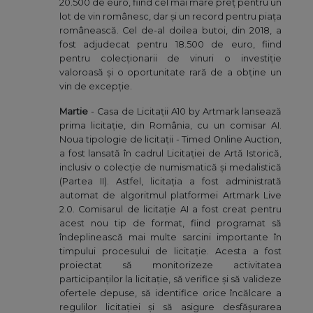
20.500 de euro, fiind cel mai mare preț pentru un
lot de vin românesc, dar și un record pentru piața
românească. Cel de-al doilea butoi, din 2018, a
fost adjudecat pentru 18.500 de euro, fiind
pentru colecționarii de vinuri o investiție
valoroasă și o oportunitate rară de a obține un
vin de excepție.
Martie
- Casa de Licitații A10 by Artmark lansează
prima licitație, din România, cu un comisar AI.
Noua tipologie de licitații - Timed Online Auction,
a fost lansată în cadrul Licitației de Artă Istorică,
inclusiv o colecție de numismatică și medalistică
(Partea II). Astfel, licitația a fost administrată
automat de algoritmul platformei Artmark Live
2.0. Comisarul de licitație AI a fost creat pentru
acest nou tip de format, fiind programat să
îndeplinească mai multe sarcini importante în
timpului procesului de licitație. Acesta a fost
proiectat să monitorizeze activitatea
participanților la licitație, să verifice și să valideze
ofertele depuse, să identifice orice încălcare a
regulilor licitației și să asigure desfășurarea