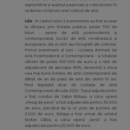
septembrie a susținut pasionații și colecționarii în
vederea construirii unei colecții de artă.
Iulie
- În cadrul celor 3 evenimente au fost scoase
la vânzare, prin licitație publică, peste 700 de
loturi - opere de artă postmodernă și
contemporană, lucrări de artă românească și
europeană, dar și cărți sau fotografii de colecție.
Primul eveniment al lunii – Licitația Artmark de
Artă Postmodernă și Contemporană - a totalizat
vânzări de peste 300.000 de euro și o rată de
adjudecare de aproape 80%, devenind a doua
cea mai bună licitație de artă contemporană de
sfârșit de an de piață de artă din ultimii 10 ani,
fiind depășită doar de Licitația de Artă
Contemporană din iulie 2020. Topul adjudecărilor
a fost condus de Sabin Bălașa, a cărui operă
„Mesaj de pace” a fost adjudecată pentru 30.000
de euro, plecând de la un preț de pornire de
3.000 de euro. Bălașa a fost urmat de artistul
Ștefan Câlția, a cărui operă „Iarnă” a fost
adjudecată pentru 20.000 de euro.