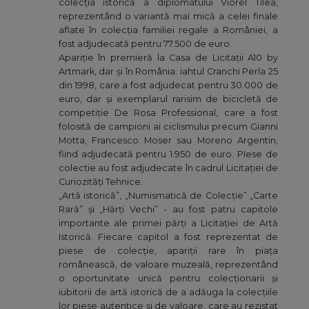
colecția istorică a diplomatului Viorel Tilea,
reprezentând o variantă mai mică a celei finale
aflate în colecția familiei regale a României, a
fost adjudecată pentru 77.500 de euro.
Apariție în premieră la Casa de Licitații A10 by
Artmark, dar și în România: iahtul Cranchi Perla 25
din 1998, care a fost adjudecat pentru 30.000 de
euro, dar și exemplarul rarisim de bicicletă de
competiție De Rosa Professional, care a fost
folosită de campioni ai ciclismului precum Gianni
Motta, Francesco Moser sau Moreno Argentin,
fiind adjudecată pentru 1.950 de euro. PIese de
colecție au fost adjudecate în cadrul Licitației de
Curiozități Tehnice.
„Artă istorică”, „Numismatică de Colecție” „Carte
Rară” și „Hărți Vechi” - au fost patru capitole
importante ale primei părți a Licitației de Artă
Istorică. Fiecare capitol a fost reprezentat de
piese de colecție, apariții rare în piața
românească, de valoare muzeală, reprezentând
o oportunitate unică pentru colecționarii și
iubitorii de artă istorică de a adăuga la colecțiile
lor piese autentice și de valoare, care au rezistat