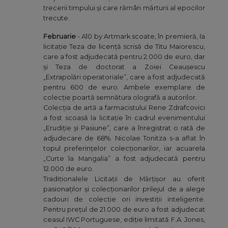
trecerii timpului și care rămân mărturii al epocilor
trecute.
Februarie
- A10 by Artmark scoate, în premieră, la
licitație Teza de licență scrisă de Titu Maiorescu,
care a fost adjudecată pentru 2.000 de euro, dar
și Teza de doctorat a Zoiei Ceaușescu
„Extrapolări operatoriale”, care a fost adjudecată
pentru 600 de euro. Ambele exemplare de
colecție poartă semnătura olografă a autorilor.
Colecția de artă a farmacistului Rene Zdrafcovici
a fost scoasă la licitație în cadrul evenimentului
„Erudiție și Pasiune”, care a înregistrat o rată de
adjudecare de 68%. Nicolae Tonitza s-a aflat în
topul preferințelor colecționarilor, iar acuarela
„Curte la Mangalia” a fost adjudecată pentru
12.000 de euro.
Tradiționalele Licitații de Mărțișor au oferit
pasionaților și colecționarilor prilejul de a alege
cadouri de colecție ori investiții inteligente.
Pentru prețul de 21.000 de euro a fost adjudecat
ceasul IWC Portuguese, ediție limitată F.A. Jones,