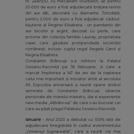
nr. 248/500, cu mecanism tourbillon, iar pentru
20.000 de euro a fost adjudecată brățara tennis
din aur alb, decorată cu diamante. Totodată,
pentru 2.000 de euro a fost adjudecat cadoul-
bijuterie al Reginei Elisabeta - un pandantiv din
aur bicolor și argint, decorat cu perle, care
provine din colecția familiei Launay, proprietara
casei care găzduia protipendada societății
românești, inclusiv cuplul regal Regele Carol și
Regina Elisabeta.
Constantin Brâncuși s-a reîntors la Palatul
Cesianu-Racoviță pe 18 februarie, zi care a
marcat împlinirea a 147 de ani de la nașterea
celui mai important și inovator artist al secolului
XX. Expoziția aniversară a reunit opere simbol
semnate de Constantin Brâncuși, obiecte
personale ale marelui maestru, dar și experiențe
new media „AiBrâncuși” de care s-au bucurat cei
care au pășit pragul Palatului Cesianu-Racoviță.
Ianuarie
- Anul 2023 a debutat cu 100% rată de
adjudecare înregistrată în cadrul evenimentului
„Universul Suprarealist”, care a reunit cei mai