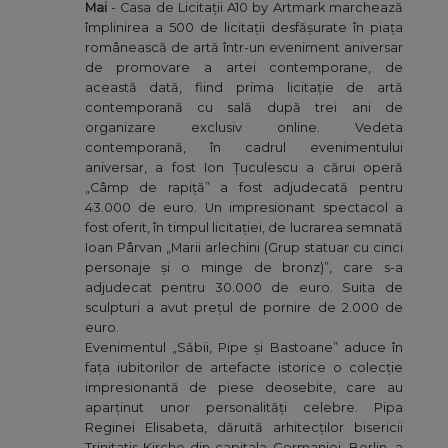
Mai
- Casa de Licitații A10 by Artmark marchează
împlinirea a 500 de licitații desfășurate în piața
românească de artă într-un eveniment aniversar
de promovare a artei contemporane, de
această dată, fiind prima licitație de artă
contemporană cu sală după trei ani de
organizare exclusiv online. Vedeta
contemporană, în cadrul evenimentului
aniversar, a fost Ion Țuculescu a cărui operă
„Câmp de rapiță” a fost adjudecată pentru
43.000 de euro. Un impresionant spectacol a
fost oferit, în timpul licitației, de lucrarea semnată
Ioan Pârvan „Marii arlechini (Grup statuar cu cinci
personaje și o minge de bronz)”, care s-a
adjudecat pentru 30.000 de euro. Suita de
sculpturi a avut prețul de pornire de 2.000 de
euro.
Evenimentul „Săbii, Pipe și Bastoane” aduce în
fața iubitorilor de artefacte istorice o colecție
impresionantă de piese deosebite, care au
aparținut unor personalități celebre. Pipa
Reginei Elisabeta, dăruită arhitecților bisericii
Trinitatis Kirche din capitala Germaniei, Berlin, a