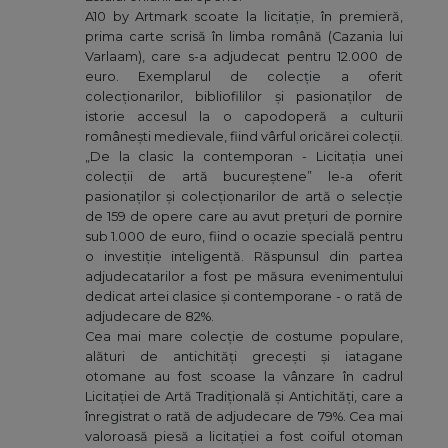
A10 by Artmark scoate la licitație, în premieră,
prima carte scrisă în limba română (Cazania lui
Varlaam), care s-a adjudecat pentru 12.000 de
euro. Exemplarul de colecție a oferit
colecționarilor, bibliofililor și pasionaților de
istorie accesul la o capodoperă a culturii
românești medievale, fiind vârful oricărei colecții.
„De la clasic la contemporan - Licitația unei
colecții de artă bucureștene” le-a oferit
pasionaților și colecționarilor de artă o selecție
de 159 de opere care au avut prețuri de pornire
sub 1.000 de euro, fiind o ocazie specială pentru
o investiție inteligentă. Răspunsul din partea
adjudecatarilor a fost pe măsura evenimentului
dedicat artei clasice și contemporane - o rată de
adjudecare de 82%.
Cea mai mare colecție de costume populare,
alături de antichități grecești și iatagane
otomane au fost scoase la vânzare în cadrul
Licitației de Artă Tradițională și Antichități, care a
înregistrat o rată de adjudecare de 79%. Cea mai
valoroasă piesă a licitației a fost coiful otoman