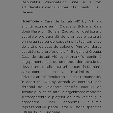
Deputaților Principatelor Unite și a fost
adjudecată în cadrul ultimei licitații pentru 3.500
de euro.
Noiembrie
- Casa de Licitații A10 by Artmark
anunță extinderea în Croația și Bulgaria. Cele
două filiale din Sofia și Zagreb vor desfășura o
activitate profesională de promovare culturală
prin organizarea de expoziții și licitații tematice
de artă și obiecte de colecție. Prin extinderea
activității sale profesionale în Bulgaria și Croația,
Casa de Licitații A10 by Artmark își confirmă
angajamentul față de un model democratic de
dezvoltare socială a culturii, la care în România
A10 a contribuit consecvent în ultimii 15 ani, cu
privire la arta și identitatea culturală românească.
În acest fel, A10 by Artmak va contribui, prin
sistemul de valorizare specific cadrului de
licitație publică de artă, la organizarea modernă
și transparentă a piețelor de artă vecine și la
agregarea unei economii culturale
reprezentative pentru arta și istoria specifice
Estului Uniunii Europene.