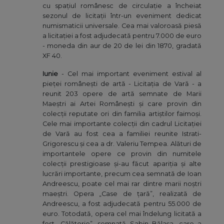
cu spațiul românesc de circulație a încheiat
sezonul de licitații într-un eveniment dedicat
numismaticii universale. Cea mai valoroasă piesă
a licitației a fost adjudecată pentru 7.000 de euro
- moneda din aur de 20 de lei din 1870, gradată
XF 40.
Iunie
- Cel mai important eveniment estival al
pieței românești de artă - Licitația de Vară - a
reunit 203 opere de artă semnate de Marii
Maeștri ai Artei Românești și care provin din
colecții reputate ori din familia artiștilor faimoși.
Cele mai importante colecții din cadrul Licitației
de Vară au fost cea a familiei reunite Istrati-
Grigorescu și cea a dr. Valeriu Tempea. Alături de
importantele opere ce provin din numitele
colecții prestigioase și-au făcut apariția și alte
lucrări importante, precum cea semnată de Ioan
Andreescu, poate cel mai rar dintre marii noștri
maeștri. Opera „Case de țară”, realizată de
Andreescu, a fost adjudecată pentru 55.000 de
euro. Totodată, opera cel mai îndelung licitată a
fost „Călătorie”, semnată Sabin Bălașa, care a