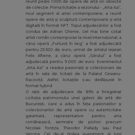
reunit peste 1.000 de opere de artă ori obiecte
de colecție. Prima licitație a sezonului - „Arta Azi”,
noul segment al artei contemporane, a reunit
opere de artă și sculptură contemporană și artă
digitală în format NFT. Topul adjudecărilor a fost
condus de Adrian Ghenie, cel mai bine cotat
artist român contemporan la nivel internațional, a
cărui operă „Furtună în larg” a fost adjudecată
pentru 25.500 de euro, urmat de artistul ieșean
Felix Aftene, a cărui operă „Sărutul” a fost
adjudecată pentru 9.000 de euro. Evenimentul
„Arta Azi” a readus pasionații și colecționarii de
artă în sala de licitații de la Palatul Cesianu-
Racoviță. Astfel, licitațiile s-au desfășurat în
format hybrid.
O rată de adjudecare de 85% a înregistrat
Licitația patrimoniului unei galerii de artă din
București, care a adus în fața pasionaților și
colecționarilor de artă opere cu autenticitate
garantată, reprezentative pentru arta
românească, semnate de pictori precum
Nicolae Tonitza, Theodor Pallady sau Paul
Verona. Cel de-al doilea eveniment al lunii