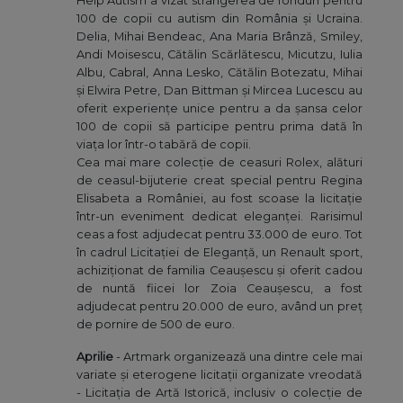
Help Autism a vizat strângerea de fonduri pentru
100 de copii cu autism din România și Ucraina.
Delia, Mihai Bendeac, Ana Maria Brânză, Smiley,
Andi Moisescu, Cătălin Scărlătescu, Micutzu, Iulia
Albu, Cabral, Anna Lesko, Cătălin Botezatu, Mihai
și Elwira Petre, Dan Bittman și Mircea Lucescu au
oferit experiențe unice pentru a da șansa celor
100 de copii să participe pentru prima dată în
viața lor într-o tabără de copii.
Cea mai mare colecție de ceasuri Rolex, alături
de ceasul-bijuterie creat special pentru Regina
Elisabeta a României, au fost scoase la licitație
într-un eveniment dedicat eleganței. Rarisimul
ceas a fost adjudecat pentru 33.000 de euro. Tot
în cadrul Licitației de Eleganță, un Renault sport,
achiziționat de familia Ceaușescu și oferit cadou
de nuntă fiicei lor Zoia Ceaușescu, a fost
adjudecat pentru 20.000 de euro, având un preț
de pornire de 500 de euro.
Aprilie
- Artmark organizează una dintre cele mai
variate și eterogene licitații organizate vreodată
- Licitația de Artă Istorică, inclusiv o colecție de