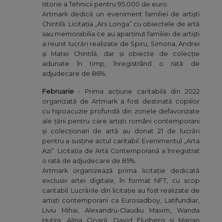
Istorie a Tehnicii pentru 95.000 de euro.
Artmark dedică un eveniment familiei de artiști
Chintilă. Licitaţia „Ars Longa” cu obiectele de artă
sau memorabilia ce au aparţinut familiei de artişti
a reunit lucrări realizate de Spiru, Simona, Andrei
şi Matei Chintilă, dar şi obiecte de colecţie
adunate în timp, înregistrând o rată de
adjudecare de 86%.
Februarie
- Prima acțiune caritabilă din 2022
organizată de Artmark a fost destinată copiilor
cu hipoacuzie profundă din zonele defavorizate
ale țării pentru care artiști români contemporani
și colecționari de artă au donat 21 de lucrări
pentru a susține actul caritabil. Evenimentul „Arta
Azi”. Licitația de Artă Contemporană a înregistrat
o rată de adjudecare de 85%.
Artmark organizează prima licitație dedicată
exclusiv artei digitale, în format NFT, cu scop
caritabil. Lucrările din licitație au fost realizate de
artiști contemporani ca Eurosadboy, Latifundiar,
Liviu Mihai, Alexandru-Claudiu Maxim, Wanda
Hutira, Alina Cioară, David Flusberg și Marian