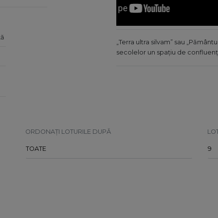
ță
„Terra ultra silvam” sau „Pământu
secolelor un spațiu de confluen
ORDONAȚI LOTURILE DUPĂ
LO