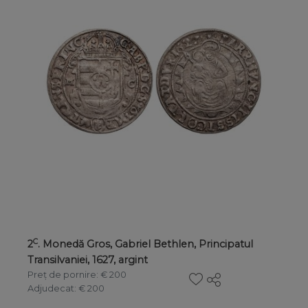
C
2
. Monedă Gros, Gabriel Bethlen, Principatul
Transilvaniei, 1627, argint
Preț de pornire
: € 200
Adjudecat
: € 200