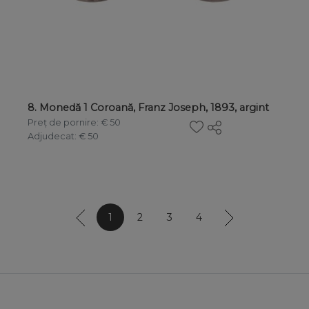
8. Monedă 1 Coroană, Franz Joseph, 1893, argint
Preț de pornire
: € 50
Adjudecat
: € 50
1
2
3
4