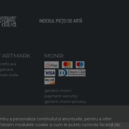
 ARTMARK
MONRI
ntificare
gistrare
rtele mele
generic.monri-
payment-security
generic.monri-privacy-
statement
generic.monri-terms-
of-purchase
ru a personaliza conținutul și anunțurile, pentru a oferi
e folosim modulele cookie și cum le puteți controla făcând clic