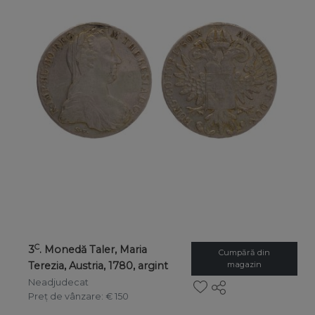
C
3
. Monedă Taler, Maria
Cumpără din
Terezia, Austria, 1780, argint
magazin
Neadjudecat
Preț de vânzare
: € 150