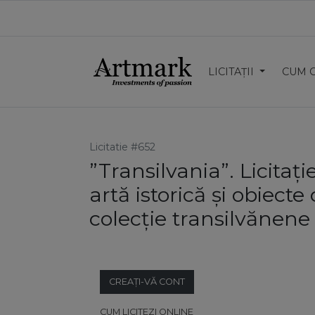
LICITAȚII
CUM 
Licitatie #652
”Transilvania”. Licitați
artă istorică și obiecte
colecție transilvănene
CREAȚI-VĂ CONT
CUM LICITEZI ONLINE