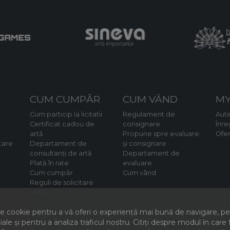
CUM CUMPĂR
CUM VÂND
MY
Cum particip la licitatii
Regulament de
Aute
Certificat cadou de
consignare
Înre
artă
Propune spre evaluare
Ofe
tare
Departament de
și consignare
consultanți de artă
Departament de
Plată în rate
evaluare
Cum cumpăr
Cum vând
Reguli de solicitare
suită
 cookie pentru a vă oferi o experiență mai bună de navigare, pent
iale și pentru a analiza traficul nostru. Citiți despre modul în car