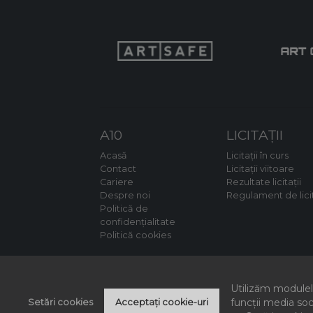
A10
LICITAȚII
Acasă
Licitații în curs
Contact
Licitații viitoare
Cariere
Rezultate licitații
Despre noi
Regulament de lici
Politică de
confidențialitate
Politică cookies
Utilizăm modulele
funcții media soc
Setări cookies
Acceptați cookie-uri