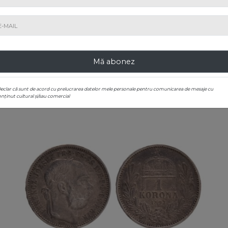
5. Medalie ”Carol VI, Eliberarea Timișoarei de sub
otomani”, Imperiul Habsburgic, 1716, piesă rară
Preț de pornire
: € 250
Adjudecat
: € 450
Mă abonez
Declar că sunt de acord cu prelucrarea datelor mele personale pentru comunicarea de mesaje cu
nținut cultural și/sau comercial