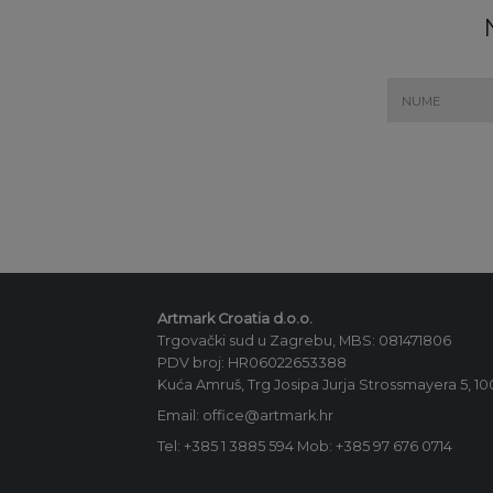
Artmark Croatia d.o.o.
Trgovački sud u Zagrebu, MBS: 081471806
PDV broj: HR06022653388
Kuća Amruš, Trg Josipa Jurja Strossmayera 5, 1
Email: office@artmark.hr
Tel:
+385 1 3885 594
Mob:
+385 97 676 0714