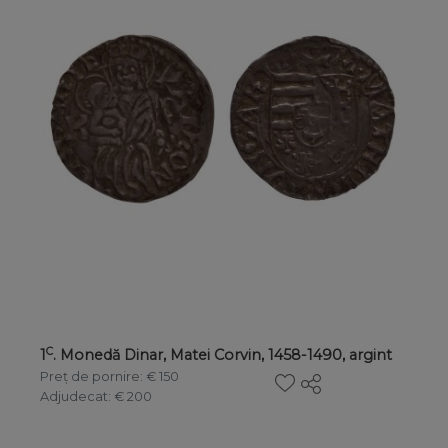
C
1
. Monedă Dinar, Matei Corvin, 1458-1490, argint
Preț de pornire
: € 150
Adjudecat
: € 200