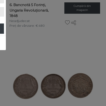
6. Bancnotă 5 Forinți,
Cumpără din
Ungaria Revoluționară,
magazin
1848
Neadjudecat
Preț de vânzare
: € 480