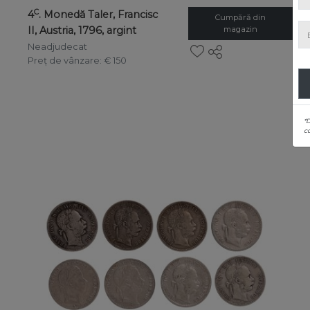
C
4
. Monedă Taler, Francisc
Cumpără din
II, Austria, 1796, argint
magazin
Neadjudecat
Preț de vânzare
: € 150
*
co