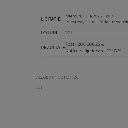
miercuri, 1 iulie 2026, 18:00
LICITATIE
București, Palatul Cesianu-Racovi
LOTURI
261
Total:
200.606,25 €
REZULTATE
Rată de adjudecare:
62.07%
ALEGEȚI UN LOT DIN 261