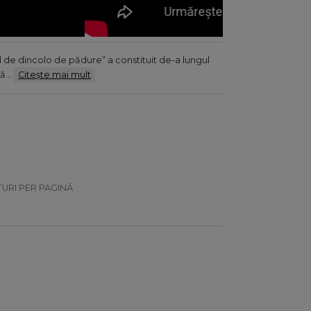
l de dincolo de pădure” a constituit de-a lungul
ță…
Citește mai mult
TURI PER PAGINĂ