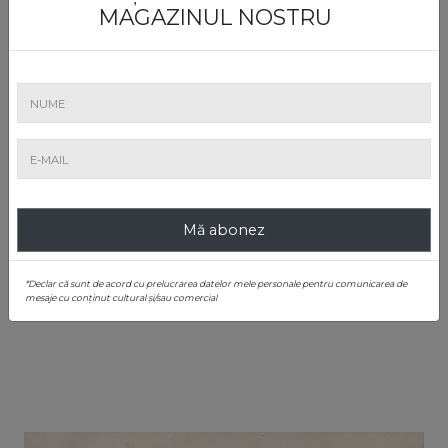
MAGAZINUL NOSTRU
5. Copilărie [anii '40]
Mă abonez
Rudolf Schweitzer-Cumpăna
Estimare
: € 700 - 1.000
*Declar că sunt de acord cu prelucrarea datelor mele personale pentru comunicarea de
Adjudecat
: € 1.800
mesaje cu conținut cultural și/sau comercial