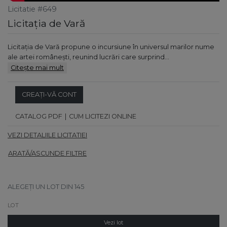
Licitatie #649
Licitația de Vară
Licitația de Vară propune o incursiune în universul marilor nume
ale artei românești, reunind lucrări care surprind…
Citește mai mult
CREAȚI-VĂ CONT
CATALOG PDF
CUM LICITEZI ONLINE
VEZI DETALIILE LICITATIEI
ARATĂ/ASCUNDE FILTRE
ALEGEȚI UN LOT DIN 145
Vezi lot