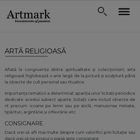
ARTĂ RELIGIOASĂ
Aflată la congruența dintre spiritualitate și colecționism, arta
religioasă înglobează o arie largă de la pictură și sculptură până
la obiecte de cult personal sau ritualice.
Importanța tematicii a determinat apariția unor licitații periodice
dedicate acestui subiect aparte, licitaţii care includ obiecte de
rit precum: icoane pe lemn sau pe sticlă, manuscrise miniate,
tipărituri, argintărie şi orfevrărie etc.
CONSIGNARE
Dacă vrei să afli mai multe despre cum valorifici prin licitație sau
dacă vrei să ne propui o piesă spre consignare: