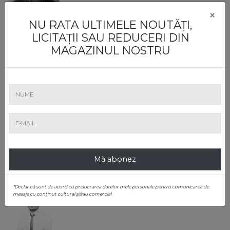
×
NU RATA ULTIMELE NOUTĂȚI,
Lia Maria Voicu
LICITAȚII SAU REDUCERI DIN
Expert Atestat de Ministerul Culturii
MAGAZINUL NOSTRU
Alexandru Constantin Chituță
Expert Atestat de Ministerul Culturii
Consignare și evaluare
Mă abonez
*Declar că sunt de acord cu prelucrarea datelor mele personale pentru comunicarea de
mesaje cu conținut cultural și/sau comercial