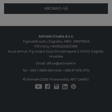
ABONAȚI-VĂ
Artmark Croatia d.o.o.
Trgovački sud u Zagrebu, MBS: 081471806
PDV broj: HR06022653388
Kuća Amruš, Trg Josipa Jurja Strossmayera 5, 10000 Zagreb,
Hrvatska
Email: office@artmark.hr
Tel:
+385 1 3885 594
Mob:
+385 97 676 0714
© Artmark 2026. Powered by ART GAMES