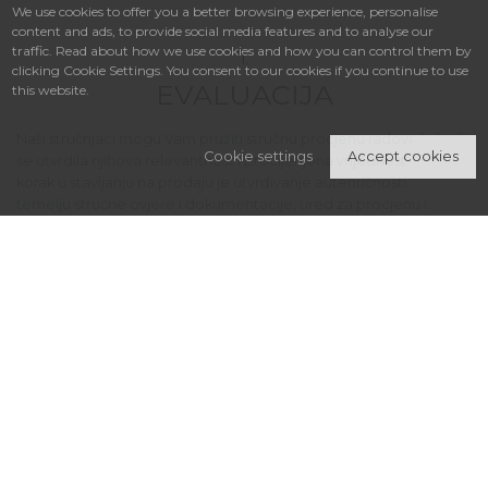
We use cookies to offer you a better browsing experience, personalise
content and ads, to provide social media features and to analyse our
traffic. Read about how we use cookies and how you can control them by
1.
clicking Cookie Settings. You consent to our cookies if you continue to use
EVALUACIJA
this website.
Naši stručnjaci mogu Vam pružiti stručnu procjenu radova kako bi
Cookie settings
Accept cookies
se utvrdila njihova relevantnost i procijenjena vrijednost. Prvi
korak u stavljanju na prodaju je utvrđivanje autentičnosti. Na
temelju stručne ovjere i dokumentacije, ured za procjenu i
konsignaciju će utvrditi procijenjeni raspon djela.
Artmark nudi besplatno vještačenje i procjenu djela radi prodaje
na aukciji. Za preliminarno mišljenje naših stručnjaka koristite
internetski obrazac za prijedloge. Uskoro ćete dobiti odgovor i
mogući poziv u sjedište Artmarka.
Sastanak možete dogovoriti i telefonskim pozivom jednom od
naših stručnjaka pri odjelu za aukcije ili nas posjetite uživo
dolaskom u sjedište Artmarka tijekom
vremena predviđenog za
konsignaciju, procjenu i vještačenje.