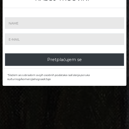
Imate li predmet za prodaju? Artmark će
Vam dati preliminarnu procjenu i
preporučiti najučinkovitiji način za prodaju
Vašeg predmeta
Pretplaćujem se
*Slažem se s obradom svojih osobnih podataka radi slanja poruka
kulturnog/komercijalnog sadržaja