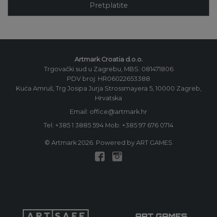
Pretplatite
Artmark Croatia d.o.o.
Trgovački sud u Zagrebu, MBS: 081471806
PDV broj: HR06022653388
Kuća Amruš, Trg Josipa Jurja Strossmayera 5, 10000 Zagreb,
Hrvatska
Email: office@artmark.hr
Tel:
+385 1 3885 594
Mob:
+385 97 676 0714
© Artmark 2026. Powered by ART GAMES