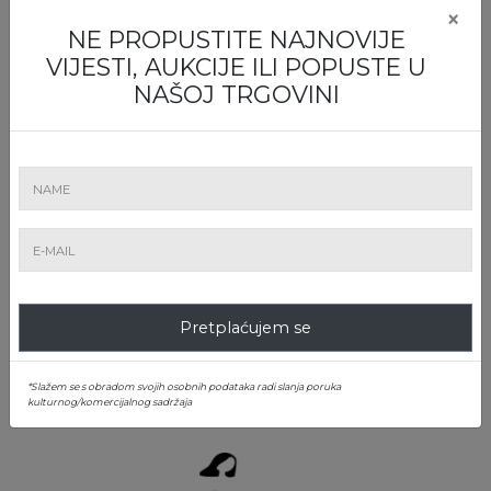
×
NE PROPUSTITE NAJNOVIJE
VIJESTI, AUKCIJE ILI POPUSTE U
KAKO MOŽETE SUDJELOVATI U NAŠIM
NAŠOJ TRGOVINI
AUKCIJAMA
Online ponuda
Pretplaćujem se
Napravite ponudu online
*Slažem se s obradom svojih osobnih podataka radi slanja poruka
Telefon
kulturnog/komercijalnog sadržaja
Pošaljite nam obrazac