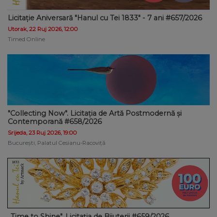
Licitație Aniversară "Hanul cu Tei 1833" - 7 ani #657/2026
Utorak, 22 Ruj 2026, 12:00
Timed Online
"Collecting Now". Licitația de Artă Postmodernă și
Contemporană #658/2026
Srijeda, 23 Ruj 2026, 19:00
București, Palatul Cesianu-Racoviță
„Time to Shine". Licitația de Bijuterii #659/2026