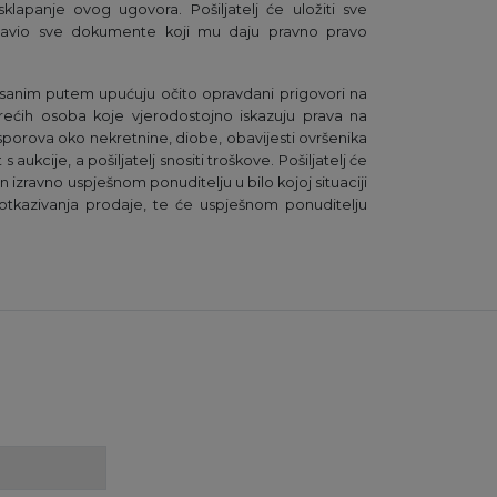
klapanje ovog ugovora. Pošiljatelj će uložiti sve
tavio sve dokumente koji mu daju pravno pravo
pisanim putem upućuju očito opravdani prigovori na
ećih osoba koje vjerodostojno iskazuju prava na
sporova oko nekretnine, diobe, obavijesti ovršenika
 aukcije, a pošiljatelj snositi troškove. Pošiljatelj će
izravno uspješnom ponuditelju u bilo kojoj situaciji
tkazivanja prodaje, te će uspješnom ponuditelju