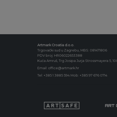
Artmark Croatia d.o.o.
Trgovački sud u Zagrebu, MBS: 081471806
PDV broj: HR06022653388
Kuća Amruš, Trg Josipa Jurja Strossmayera 5, 1
Email: office@artmark.hr
Tel:
+385 1 3885 594
Mob:
+385 97 676 0714