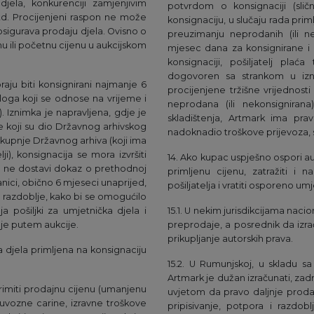
djela, konkurenciji zamjenjivim
potvrdom o konsignaciji (sl
itd. Procijenjeni raspon ne može
konsignaciju, u slučaju rada prim
 osigurava prodaju djela. Ovisno o
preuzimanju neprodanih (ili ne
nu ili početnu cijenu u aukcijskom
mjesec dana za konsignirane i
konsignaciji, pošiljatelj plać
dogovoren sa strankom u izn
raju biti konsignirani najmanje 6
procijenjene tržišne vrijednost
loga koji se odnose na vrijeme i
neprodana (ili nekonsignira
 Iznimka je napravljena, gdje je
skladištenja, Artmark ima pra
 koji su dio Državnog arhivskog
nadoknadio troškove prijevoza, 
t kupnje Državnog arhiva (koji ima
), konsignacija se mora izvršiti
14. Ako kupac uspješno ospori au
lj ne dostavi dokaz o prethodnoj
primljenu cijenu, zatražiti i
nici, obično 6 mjeseci unaprijed,
pošiljatelja i vratiti osporeno umj
e razdoblje, kako bi se omogućilo
 pošiljki za umjetnička djela i
15.1. U nekim jurisdikcijama naci
je putem aukcije.
preprodaje, a posrednik da izra
prikupljanje autorskih prava.
 djela primljena na konsignaciju
15.2. U Rumunjskoj, u skladu 
Artmark je dužan izračunati, zad
primiti prodajnu cijenu (umanjenu
uvjetom da pravo daljnje proda
, uvozne carine, izravne troškove
pripisivanje, potpora i razdo