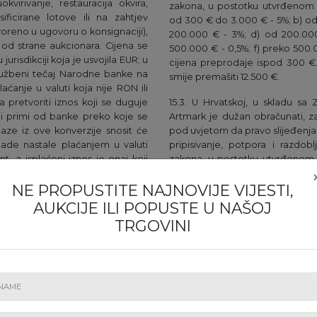
virivanje, restauracija okvira,
zakona, u postotku utvrđenom 
ificirane lotove ili na zahtjev
od 300 € do 3.000 € - 5%; b) od
voreno u ugovoru o konsignaciji),
200.000 € - 3%; d) od 200.000
od strane aukcionara. Cijena se
500.000 € - 0,5%; f) preko 500
urisdikciji koja je usvojila EUR; u
cijena preprodaje ispod 300 €.
 službeni tečaj Narodne banke na
smije premašiti 12.500 €.
aćanje u valuti koja nije RON ili
 pretvoriti iznos koji se duguje
15.3. U Hrvatskoj, u skladu sa
oji primi od banke preko koje se
Artmark je dužan obračunati, za
zlaze iz ove konverzije snosit će
pod uvjetom da pravo slijeđenja 
ade nastale plaćanjem u valuti
pripisivanje, potpora i razdo
t, a isplaćeni iznos je onaj koji
zakona, u postotku utvrđenom 
od 500 € do 50.000 € - 5%; b) o
NE PROPUSTITE NAJNOVIJE VIJESTI,
do 350.000 € - 1%; d) od 350.0
a se prema broju i vrijednosti
0,25%. Pravo preprodaje ne pri
AUKCIJE ILI POPUSTE U NAŠOJ
m odnosa cijene čekića i početne
Također, ni u kojem slučaju prav
TRGOVINI
rtmark će od cijene čekića odbiti i
etom, kao što su restauracija,
16.1. U nekim jurisdikcijam
ificiranih lotova ili, na zahtjev
obračunavaju, zadržavaju i upl
oškovi i procesi itd. , unaprijed
autori umjetničkog djela ponuđ
ije prodana, pošiljatelj je dužan
16.2. U Rumunjskoj, ako je poš
ačenja lota iz konsignacije.
obračunati, zadržati i uplatiti 