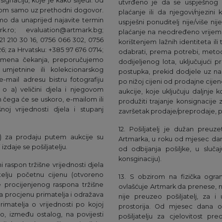
naciju, koje je kako slijedi: od
utvrđeno je da se uspješnog p
otom samo uz prethodni dogovor.
plaćanje ili da njegovi/njezini
mo da unaprijed najavite termin
uspješni ponuditelj nije/više ni
.ro; evaluation@artmark.bg;
plaćanje na neodređeno vrijeme (
21 210 30 16, 0756 066 302, 0756
korištenjem lažnih identiteta ili
6; za Hrvatsku: +385 97 676 0714;
odabrati, prema potrebi, metod
vremena čekanja, preporučujemo
dodijeljenog lota, uključujući 
mjetnine ili kolekcionarskog
postupka, prekid dodjele uz na
mail adresu bistru fotografiju
po nižoj cijeni od prodajne cijen
 o a) veličini djela i njegovom
aukcije, koje uključuju daljnje 
n čega će se uskoro, e-mailom ili
produžiti trajanje konsignacije
noj vrijednosti djela i stupanj
završetak prodaje/preprodaje, pr
12. Pošiljatelj je dužan preuze
al) za prodaju putem aukcije su
Artmarka, u roku od mjesec dan
zdaje se pošiljatelju.
od odbijanja pošiljke, u sluč
konsginaciju).
 raspon tržišne vrijednosti djela
telju početnu cijenu (otvoreno
13. S obzirom na fizička ograni
 procijenjenog raspona tržišne
ovlašćuje Artmark da prenese, 
za procjenu primatelja i odražava
nije preuzeo pošiljatelj, za i
rimatelja o vrijednosti po kojoj
prostorija. Od mjesec dana o
o, između ostalog, na povijesti
pošiljatelju za cjelovitost p