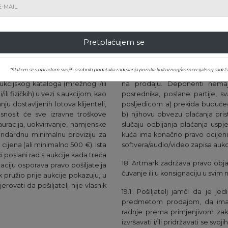
ta pošiljatelja i bilo koja druga
prihod (cijena umanjena za provi
 (kao što su, ovisno o slučaju:
odbiti paušalna stopa od 40% t
lj, kaznena naknada predviđena
zakona (Zakon br. 227/2015) i 
anih plaćanja od strane Artmarka
odnosno doprinosa za socijaln
Pretplaćujem se
o pošiljatelj ima prethodni dug
zdravstveno osiguranje - 5,5% i 
 ponuditi na prodaju po cijeni
17. Artmark neće otkriti identitet
*Slažem se s obradom svojih osobnih podataka radi slanja poruka kulturnog/komercijalnog sadrža
identitet. Pošiljatelji imaju pravo
kcijskog kataloga (mrežnog i/ili
na prodaju. Deponenti nemaju 
li fizičkih) u vezi s aukcijom, kao
posrednika, poslane partije, s
ju dostavljenih lotova klijenteli,
posljedicom a) prekida budućeg
 snosit će sve izravne troškove
b) njihovu obvezu plaćanja pris
racija, uokvirivanje, namjenske
slučaju odbijanja plaćanja uspj
tandardnu minimalnu proviziju za
kuća ima konačno pravo ocijenit
cijena (ali minimalno 500 €). Ista
softvera/audio/video zapisa auk
 poslani rad s aukcije kada treća
18. Artmark zadržava pravo objavl
iju osporava pravo pošiljatelja
čuvanje ili u konsignaciju u svi
 pružio prije aukcije pokazuju, u
rovati da pošiljatelj nije vlasnik
19.1. Pošiljatelj jamči da je je
predmetom prodajom, da ima 
radnje prema primjenjivom zak
izvršavati i/ili pridržavati se 