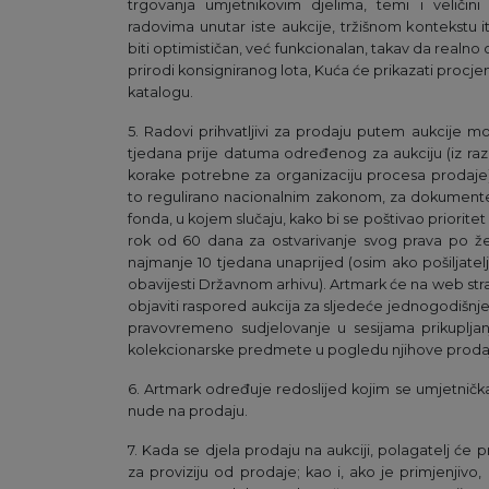
trgovanja umjetnikovim djelima, temi i veličini 
radovima unutar iste aukcije, tržišnom kontekstu 
biti optimističan, već funkcionalan, takav da realno
prirodi konsigniranog lota, Kuća će prikazati procje
katalogu.
5. Radovi prihvatljivi za prodaju putem aukcije mo
tjedana prije datuma određenog za aukciju (iz raz
korake potrebne za organizaciju procesa prodaje).
to regulirano nacionalnim zakonom, za dokumente
fonda, u kojem slučaju, kako bi se poštivao priorite
rok od 60 dana za ostvarivanje svog prava po želji
najmanje 10 tjedana unaprijed (osim ako pošiljate
obavijesti Državnom arhivu). Artmark će na web stra
objaviti raspored aukcija za sljedeće jednogodišnj
pravovremeno sudjelovanje u sesijama prikupljanja
kolekcionarske predmete u pogledu njihove proda
6. Artmark određuje redoslijed kojim se umjetnička
nude na prodaju.
7. Kada se djela prodaju na aukciji, polagatelj će 
za proviziju od prodaje; kao i, ako je primjenjivo