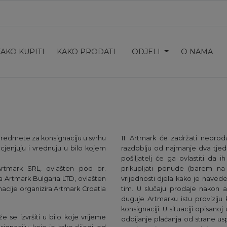
KAKO KUPITI
KAKO PRODATI
ODJELI
O NAMA
 predmete za konsignaciju u svrhu
11. Artmark će zadržati neproda
ocjenjuju i vrednuju u bilo kojem
razdoblju od najmanje dva tjed
pošiljatelj će ga ovlastiti da i
Artmark SRL, ovlašten pod br.
prikupljati ponude (barem na 
ra Artmark Bulgaria LTD, ovlašten
vrijednosti djela kako je navede
gnacije organizira Artmark Croatia
tim. U slučaju prodaje nakon 
duguje Artmarku istu proviziju
konsignaciji. U situaciji opisanoj u
 se izvršiti u bilo koje vrijeme
odbijanje plaćanja od strane usp