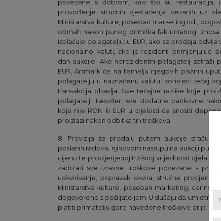
povezane s dobrom, kao što su restauracija, uok
provođenje stručnih vještačenja vezanih uz klas
Ministarstva kulture, poseban marketing itd., dogo
odmah nakon punog primitka fakturiranog iznosa 
isplaćuje polagatelju: u EUR, ako se prodaja odvija u j
nacionalnoj valuti, ako je rezident; primjenjujući
dan aukcije. Ako nerezidentni polagatelj zatraži pl
EUR, Artmark će na temelju njegovih pisanih uputa
polagatelju u naznačenu valutu, koristeći tečaj k
transakcija obavlja. Sve tečajne razlike koje proi
polagatelj. Također, sve dodatne bankovne nakn
koja nije RON ili EUR u cijelosti će snositi deponen
proizlazi nakon odbitka tih troškova.
8. Provizija za prodaju putem aukcije izračunav
poslanih radova, njihovom nastupu na aukciji pute
cijenu te procijenjenoj tržišnoj vrijednosti djela. A
zadržati sve izravne troškove povezane s predm
uokvirivanje, popravak okvira, stručne procjene klas
Ministarstva kulture, poseban marketing, carinski tr
dogovorene s pošiljateljem. U slučaju da umjetnina n
platiti primatelju gore navedene troškove prije povl