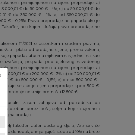
zakonom, primijenjenom na cijenu preprodaje: a)
 3.000,01 € do 50.000 € - 4%; c) od 50.000,01 € do
,01 € do 350.000 € - 1%; e) od 350.000,01 € do
.000 € - 0,25%. Pravo preprodaje ne pripada ako je
 Također, ni u kojem slučaju pravo preprodaje ne
 Zakonom 111/2021 o autorskom i srodnim pravima,
držati i platiti od prodajne cijene, prema zakonu,
koje pripada autorima i njihovim nasljednicima, kao
blje izvršenja, potpada pod djelokrug navedenog
zakonom, primijenjenom na cijenu preprodaje: a)
d 50.000,01 € do 200.000 € - 3%; c) od 200.000,01 €
×
00,01 € do 500.000 € - 0,5%; e) preko 500.000 € -
mjenjuje se ako je cijena preprodaje ispod 500 €.
o preprodaje ne smije premašiti 12.500 €.
a nacionalni zakon zahtijeva od posrednika da
ate poseban porez pošiljateljima koji su ujedno i
enog na prodaju.
iljatelj također autor poslanog djela, Artmark će
porez na dohodak, primjenjujući stopu od 10% na bruto