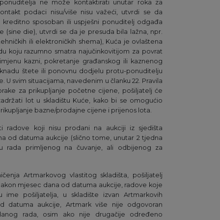
onuditelja ne može kontaktirati unutar roka za
 kontakt podaci nisu/više nisu važeći, utvrdi se da
je kreditno sposoban ili uspješni ponuditelj odgađa
sine die), utvrdi se da je presuda bila lažna, npr.
 tehničkih ili elektroničkih shema), Kuća je ovlaštena
u koju razumno smatra najučinkovitijom za povrat
primjenu kazni, pokretanje građanskog ili kaznenog
knadu štete ili ponovnu dodjelu protu-ponuditelju
e. U svim situacijama, navedenim u članku 22. Pravila
korake za prikupljanje početne cijene, pošiljatelj će
 zadržati lot u skladištu Kuće, kako bi se omogućio
ikupljanje bazne/prodajne cijene i prijenos lota.
ti radove koji nisu prodani na aukciji iz sjedišta
a od datuma aukcije (slično tome, unutar 2 tjedna
aju rada primljenog na čuvanje, ali odbijenog za
čenja Artmarkovog vlastitog skladišta, pošiljatelj
nakon mjesec dana od datuma aukcije, radove koje
 u ime pošiljatelja, u skladište izvan Artmarkovih
d datuma aukcije, Artmark više nije odgovoran
redanog rada, osim ako nije drugačije određeno