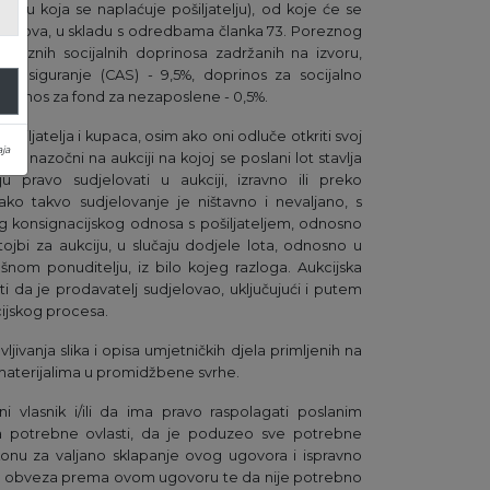
ziju koja se naplaćuje pošiljatelju), od koje će se
roškova, u skladu s odredbama članka 73. Poreznog
obveznih socijalnih doprinosa zadržanih na izvoru,
o osiguranje (CAS) - 9,5%, doprinos za socijalno
doprinos za fond za nezaposlene - 0,5%.
 pošiljatelja i kupaca, osim ako oni odluče otkriti svoj
ja
 biti nazočni na aukciji na kojoj se poslani lot stavlja
pravo sudjelovati u aukciji, izravno ili preko
vako takvo sudjelovanje je ništavno i nevaljano, s
 konsignacijskog odnosa s pošiljateljem, odnosno
tojbi za aukciju, u slučaju dodjele lota, odnosno u
ešnom ponuditelju, iz bilo kojeg razloga. Aukcijska
i da je prodavatelj sudjelovao, uključujući i putem
cijskog procesa.
jivanja slika i opisa umjetničkih djela primljenih na
m materijalima u promidžbene svrhe.
dini vlasnik i/ili da ima pravo raspolagati poslanim
potrebne ovlasti, da je poduzeo sve potrebne
onu za valjano sklapanje ovog ugovora i ispravno
svojih obveza prema ovom ugovoru te da nije potrebno