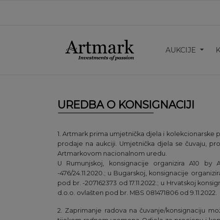
AUKCIJE
UREDBA O KONSIGNACIJI
1. Artmark prima umjetnička djela i kolekcionarske
prodaje na aukciji. Umjetnička djela se čuvaju, pr
Artmarkovom nacionalnom uredu.
U Rumunjskoj, konsignacije organizira A10 by 
-476/24.11.2020.; u Bugarskoj, konsignacije organizi
pod br. -207162373 od 17.11.2022.; u Hrvatskoj konsi
d.o.o. ovlašten pod br. MBS 081471806 od 9.11.2022.
2. Zaprimanje radova na čuvanje/konsignaciju može