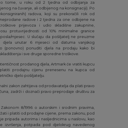
ično tome, u roku od 2 tjedna od odbijanja za
ljenog na čuvanje, ali odbijenog na konsignaciji). Po
konsigniranih) radova, koji su prekoračili rok od
 neprodane radove i 2 tjedna za one odbijene na
a troškove prijevoza i udio skladišne zakupnine,
osu protuvrijednosti od 10% minimalne granice
i posla/mjesec. U slučaju da pošiljatelj ne preuzme
na) djela unutar 6 mjeseci od datuma vanjskog
vo (ponovno) ponuditi djela na prodaju kako bi
skladištenja i sve druge sporedne troškove.
tentičnost prodanog djela, Artmark će vratiti kupcu
 naplatiti prodajnu cijenu prenesenu na kupca od
etničko djelo pošiljatelju.
onalni zakon zahtijeva od prodavatelja da plati pravo
čuna, zadrži i doznači pravo preprodaje društvu za
sa Zakonom 8/1996 o autorskim i srodnim pravima,
ržati i platiti od prodajne cijene, prema zakonu, pod
je pripada autorima i nasljednicima u naslovu, kao
blje izvršenja, potpada pod djelokrug navedenog