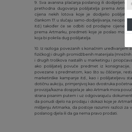
9. Sva avansna plaćanja poslanog ili dodijeljenog lo
prethodna dugovanja pošiljatelja prema Artmarku
cijena nekih lotova koje je dodijelio pošiljate
člankom 17. u slučaju samo-dodjeljivanja, neopravd
itd.) također će se odbiti od prodajne cijene. Ak
prema Artmarku, predmeti koje je poslao mogu se
koja bi pokrila dug pošiljatelja.
10. Iz razloga povezanih s konačnim uređivanjem au
fizičkog) i drugih promidžbenih materijala (mrežnih i/i
i drugih troškova nastalih u marketingu i priopćavan
ako pošiljatelj povuče predmet iz konsignacije,
povezane s predmetom, kao što su čišćenje, restau
marketinške kampanje itd., kao i pošiljateljevu s
dotičnu aukciju, primjenjivoj kao dvostruka početna 
provizija/kazna dospjela je ako Artmark mora povući
strana pisanim putem i uz odgovarajuću dokumentac
da ponudi djelo na prodaju i dokazi koje je Artmark
mišljenju Artmarka, da postoje razumni razlozi za vje
poslanog djela ili da ga nema pravo prodati.