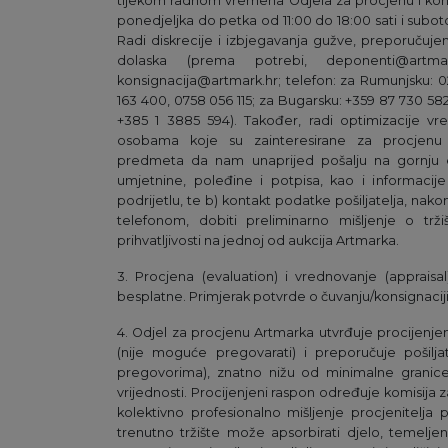
tijekom radnom vremena Odjela za procjenu i konsig
ponedjeljka do petka od 11:00 do 18:00 sati i sub
Radi diskrecije i izbjegavanja gužve, preporučuje
dolaska (prema potrebi, deponenti@artmark
konsignacija@artmark.hr; telefon: za Rumunjsku: 0
163 400, 0758 056 115; za Bugarsku: +359 87 730 582
+385 1 3885 594). Također, radi optimizacije 
osobama koje su zainteresirane za procjenu u
predmeta da nam unaprijed pošalju na gornju e-
umjetnine, poleđine i potpisa, kao i informacije
podrijetlu, te b) kontakt podatke pošiljatelja, nako
telefonom, dobiti preliminarno mišljenje o tržiš
prihvatljivosti na jednoj od aukcija Artmarka.
3. Procjena (evaluation) i vrednovanje (apprais
besplatne. Primjerak potvrde o čuvanju/konsignaciji i
4. Odjel za procjenu Artmarka utvrđuje procijenjeni
(nije moguće pregovarati) i preporučuje pošilja
pregovorima), znatno nižu od minimalne granice
vrijednosti. Procijenjeni raspon određuje komisija 
kolektivno profesionalno mišljenje procjenitelja p
trenutno tržište može apsorbirati djelo, temeljen