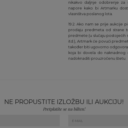
nikakvo daljnje odobrenje za s
napore kako bi Artmarku dos
vlasništva poslanog lota.
19.2. Ako nam se prije aukcije 
prodaju predmeta od strane tr
predmete (u slučaju postojećih 
itd.), Artmark će povući predmet s
također biti ugovorno odgovoran 
koja bi dovela do naknadnog o
nadoknaditi prouzročenu štetu.
NE PROPUSTITE IZLOŽBU ILI AUKCIJU!
Pretplatite se na bilten!