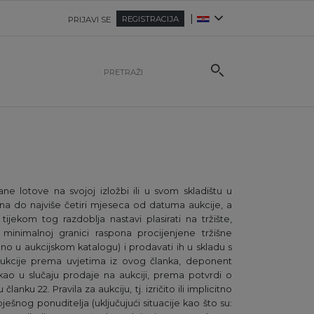
|
REGISTRACIJA
PRIJAVI SE
ne lotove na svojoj izložbi ili u svom skladištu u
na do najviše četiri mjeseca od datuma aukcije, a
h tijekom tog razdoblja nastavi plasirati na tržište,
minimalnoj granici raspona procijenjene tržišne
no u aukcijskom katalogu) i prodavati ih u skladu s
aukcije prema uvjetima iz ovog članka, deponent
 kao u slučaju prodaje na aukciji, prema potvrdi o
 članku 22. Pravila za aukciju, tj. izričito ili implicitno
ješnog ponuditelja (uključujući situacije kao što su: