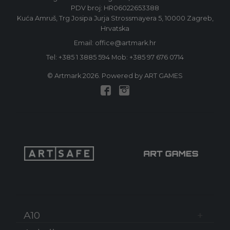
PDV broj: HR06022653388
Kuća Amruš, Trg Josipa Jurja Strossmayera 5, 10000 Zagreb,
Hrvatska
Email: office@artmark.hr
Tel:
+385 1 3885 594
Mob:
+385 97 676 0714
© Artmark 2026. Powered by ART GAMES
A10