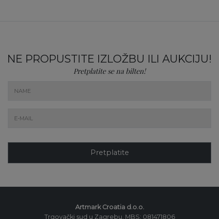
NE PROPUSTITE IZLOŽBU ILI AUKCIJU!
Pretplatite se na bilten!
Pretplatite
Artmark Croatia d.o.o.
Trgovački sud u Zagrebu, MBS: 081471806