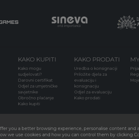
KAKO KUPITI
KAKO PRODATI
MY
Kako mogu
Uredba o konsignaciji
Prij
sudjelovati?
Priložite djela za
Regi
Darovni certifikat
evaluaciju i
Moj
Odjel za umjetničke
konsignaciju
savjetnike
Odjel za evaluaciju
Obročno plaćanje
Kako prodati
Kako kupiti
fer you a better browsing experience, personalise content and a
 how we use cookies and how you can control them by clicking Coo