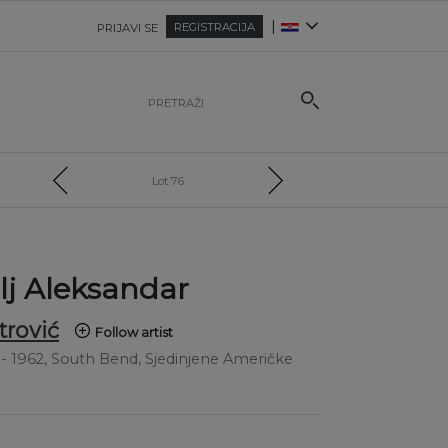
|
REGISTRACIJA
PRIJAVI SE
alj Aleksandar
trović
Follow artist
- 1962
, South Bend, Sjedinjene Američke