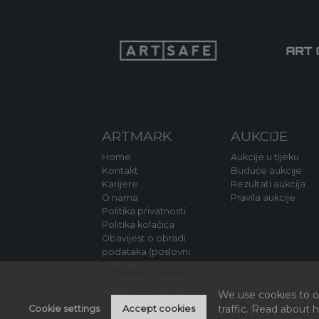
ARTMARK
AUKCIJE
Home
Aukcije u tijeku
Kontakt
Buduće aukcije
Karijere
Rezultati aukcija
O nama
Pravila aukcije
Politika privatnosti
Politika kolačića
Obavijest o obradi
podataka (poslovni
partneri)
Obavijest o obradi
podataka (stranke)
We use cookies to of
traffic. Read about
Cookie settings
Accept cookies