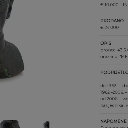
€ 10.000 - 15
PRODANO
€ 24.000
OPIS
bronca
43.5
urezano, "M
PODRIJETL
do 1962. – zb
1962.–2006. –
od 2006. – va
NAPOMENE 
Djelo pokazuj