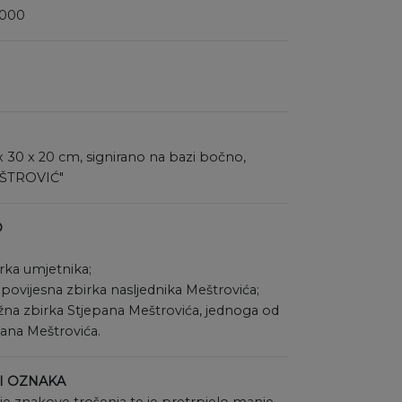
.000
 x 30 x 20 cm
signirano na bazi bočno,
EŠTROVIĆ"
O
irka umjetnika;
 povijesna zbirka nasljednika Meštrovića;
žna zbirka Stjepana Meštrovića, jednoga od
I OZNAKA
e znakove trošenja te je pretrpjelo manje