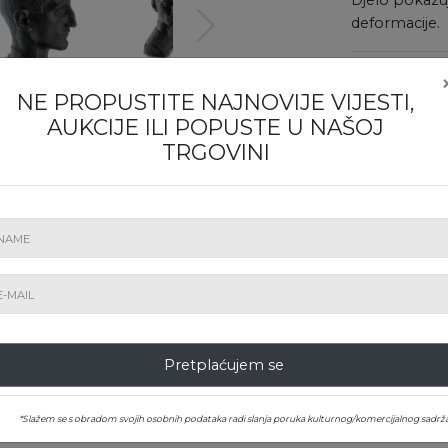
deformacije.
DRUGE INF
NE PROPUSTITE NAJNOVIJE VIJESTI,
Fotografije lota
AUKCIJE ILI POPUSTE U NAŠOJ
svakom kutu. D
TRGOVINI
Pravila aukcije
Za dodatne info
Odjel prodaje
SESIJA
srijeda, 10 pr
Licitiranje
online
Pretplaćujem se
*Slažem se s obradom svojih osobnih podataka radi slanja poruka kulturnog/komercijalnog sadrža