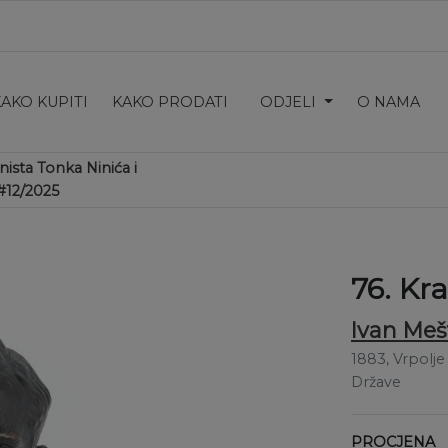
KAKO KUPITI
KAKO PRODATI
ODJELI
O NAMA
inista Tonka Ninića i
#12/2025
76. Kr
Ivan Meš
1883
, Vrpolje
Države
PROCJENA