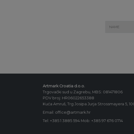
Artmark Croatia d.o.o.
Trgovački sud u Zagrebu, MBS: 081471806
PDV broj: HR06022653388
Kuća Amruš, Trg Josipa Jurja Strossmayera 5, 1
Email: office@artmark.hr
Tel:
+385 1 3885 594
Mob:
+385 97 676 0714