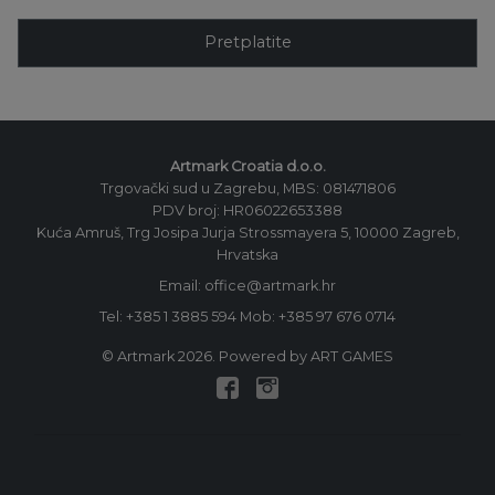
Pretplatite
Artmark Croatia d.o.o.
Trgovački sud u Zagrebu, MBS: 081471806
PDV broj: HR06022653388
Kuća Amruš, Trg Josipa Jurja Strossmayera 5, 10000 Zagreb,
Hrvatska
Email: office@artmark.hr
Tel:
+385 1 3885 594
Mob:
+385 97 676 0714
© Artmark 2026. Powered by ART GAMES