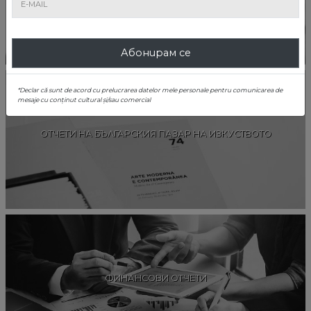
Абонирам се
*Declar că sunt de acord cu prelucrarea datelor mele personale pentru comunicarea de
mesaje cu conținut cultural și/sau comercial
ОТЧЕТИ НА БЪЛГАРСКИЯ ПАЗАР НА ИЗКУСТВОТО
ФИНАНСОВИ ОТЧЕТИ