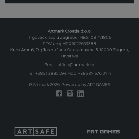
Artmark Croatia d.o.o.
Trgovački sud u Zagrebu, MBS: 081471806
PDV broj: HR06022653388
Kuća Amruš, Trg Josipa Jurja Strossmayera 5, 10000 Zagreb,
Hrvatska
Email: office@artmark.hr
Tel:
+385 1 3885 594
Mob:
+385 97 676 0714
© Artmark 2026. Powered by ART GAMES