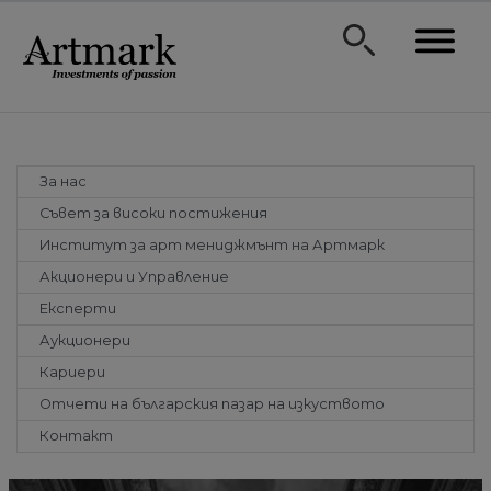
За нас
Съвет за високи постижения
Институт за арт мениджмънт на Артмарк
Акционери и Управление
Експерти
Аукционери
Кариери
Отчети на българския пазар на изкуството
Контакт