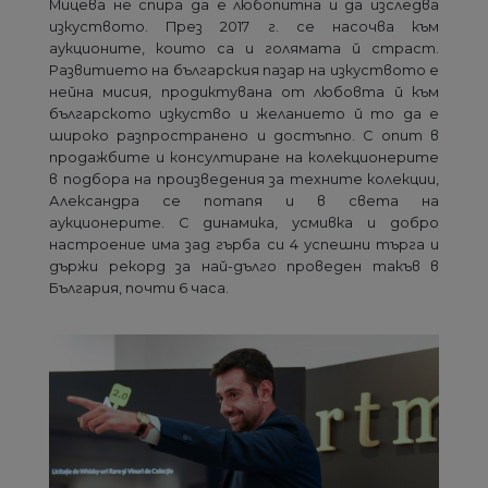
Мицева не спира да е любопитна и да изследва
изкуството. През 2017 г. се насочва към
аукционите, които са и голямата й страст.
Развитието на българския пазар на изкуството е
нейна мисия, продиктувана от любовта й към
българското изкуство и желанието й то да е
широко разпространено и достъпно. С опит в
продажбите и консултиране на колекционерите
в подбора на произведения за техните колекции,
Александра се потапя и в света на
аукционерите. С динамика, усмивка и добро
настроение има зад гърба си 4 успешни търга и
държи рекорд за най-дълго проведен такъв в
България, почти 6 часа.