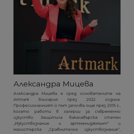
Александра Мицева
Александра Мицева е сред основателите на
Artmark България през 2022 година.
Професионалният й път започва още през 2015 г.,
когато работи в галерии за съвременно
изкуство. Защитила бакалавърска степен
„Изкуствознание и артмениджмънт“ и
магистърска „Сравнително изкуствознание“,