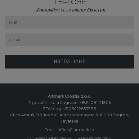
ТЪРГОВЕ
Абонирайте се за нашия бюлетин
ИЗПРАЩАНЕ
Artmark Croatia d.o.o.
Trgovački sud u Zagrebu, MBS: 081471806
PDV broj: HR06022653388
Kuća Amruš, Trg Josipa Jurja Strossmayera 5, 10000 Zagreb,
Hrvatska
Email: office@artmark.hr
Tel:
+385 1 3885 594
Mob:
+385 97 676 0714