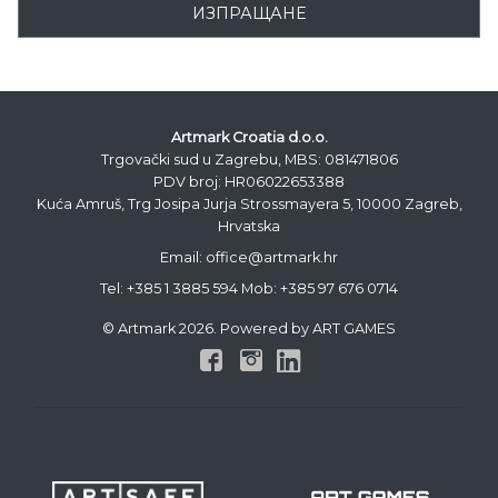
ИЗПРАЩАНЕ
Artmark Croatia d.o.o.
Trgovački sud u Zagrebu, MBS: 081471806
PDV broj: HR06022653388
Kuća Amruš, Trg Josipa Jurja Strossmayera 5, 10000 Zagreb,
Hrvatska
Email: office@artmark.hr
Tel:
+385 1 3885 594
Mob:
+385 97 676 0714
© Artmark 2026. Powered by ART GAMES