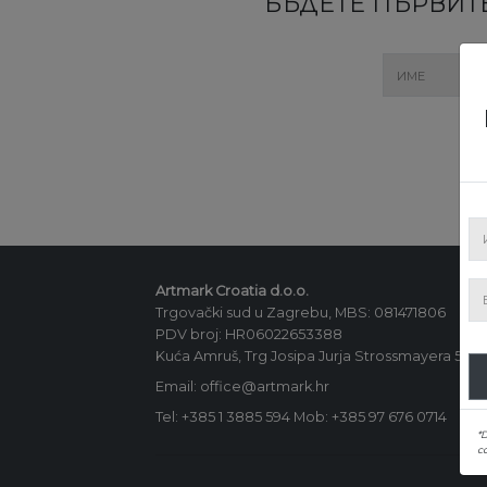
БЪДЕТЕ ПЪРВИТЕ
Artmark Croatia d.o.o.
Trgovački sud u Zagrebu, MBS: 081471806
PDV broj: HR06022653388
Kuća Amruš, Trg Josipa Jurja Strossmayera 5, 1
Email: office@artmark.hr
Tel:
+385 1 3885 594
Mob:
+385 97 676 0714
*
co