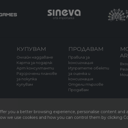
КУПУВАМ
ПРОДАВАМ
М
A
Онлайн наддаване
Правила за
Карта за подарък
консигнация
Вхо
Арт консултанти
Изпратете обекти
Рег
Разсрочени планове
за оценка и
Мо
за покупка
консигнация
а
Купувам
Отдели търгове
Продавам
fer you a better browsing experience, personalise content and a
 how we use cookies and how you can control them by clicking Coo