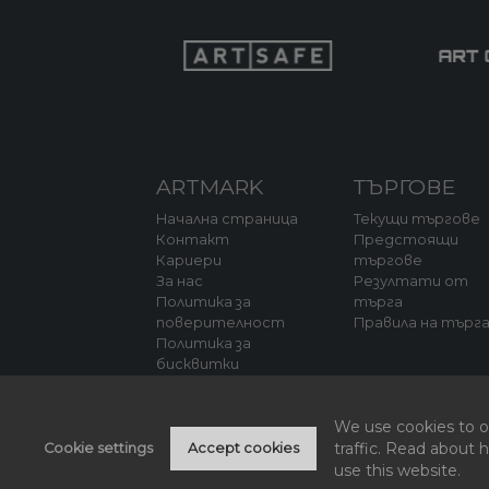
ARTMARK
ТЪРГОВЕ
Начална страница
Текущи търгове
Контакт
Предстоящи
Кариери
търгове
За нас
Резултати от
Политика за
търга
поверителност
Правила на търг
Политика за
бисквитки
We use cookies to of
traffic. Read about
Cookie settings
Accept cookies
use this website.