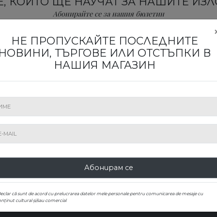
, КОИТО ЩЕ НАУЧАТ ЗА НАШИТЕ ИЗ
Абонирайте се за нашия бюлетин
НЕ ПРОПУСКАЙТЕ ПОСЛЕДНИТЕ
НОВИНИ, ТЪРГОВЕ ИЛИ ОТСТЪПКИ В
НАШИЯ МАГАЗИН
ИЗПРАЩАНЕ
0000 Zagreb, Hrvatska
Абонирам се
Declar că sunt de acord cu prelucrarea datelor mele personale pentru comunicarea de mesaje cu
nținut cultural și/sau comercial