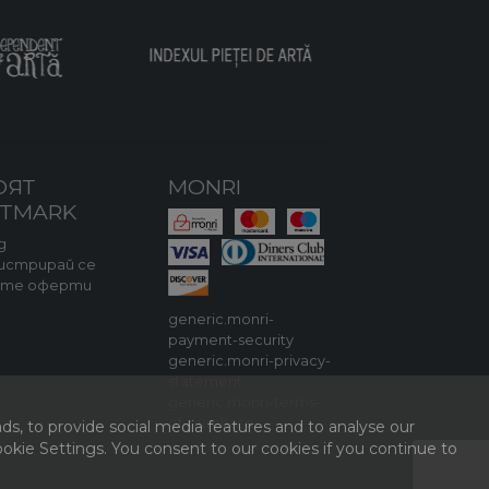
ОЯТ
MONRI
RTMARK
д
истрирай се
ите оферти
generic.monri-
payment-security
generic.monri-privacy-
statement
generic.monri-terms-
of-purchase
ds, to provide social media features and to analyse our
kie Settings. You consent to our cookies if you continue to