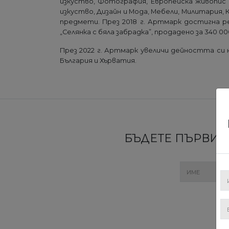
изкуство, Фотография, Европейска живопис 
изкуство, Дизайн и Мода, Mебели, Милитария, 
предмети. През 2018 г. Артмарк достигна ре
„Селянка с бяла забрадка”, продадено за 340 00
През 2022 г. Артмарк увеличи дейността си 
България и Хърватия.
БЪДЕТЕ ПЪРВИТЕ