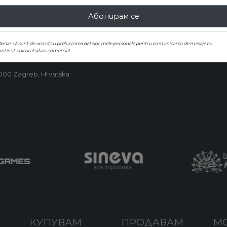
Абонирам се
Declar că sunt de acord cu prelucrarea datelor mele personale pentru comunicarea de mesaje cu
nținut cultural și/sau comercial
0000 Zagreb, Hrvatska
КУПУВАМ
ПРОДАВАМ
М