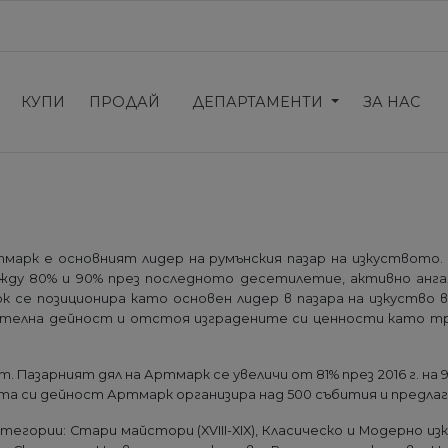
КУПИ
ПРОДАЙ
ДЕПАРТАМЕНТИ
ЗА НАС
марк е основният лидер на румънския пазар на изкуството.
ежду 80% и 90% през последното десетилетие, активно анга
се позиционира като основен лидер в пазара на изкуство в
чителна дейност и отстоя изградените си ценности като тр
Пазарният дял на Артмарк се увеличи от 81% през 2016 г. на 90
ата си дейност Артмарк организира над 500 събития и предлаг
егории: Стари майстори (XVIII-XIX), Класическо и Модерно и