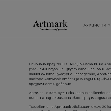
АУКЦИОНИ
Основана през 2008 г. Аукционната къща Арт
румънския пазар на изкуството, вариращ м
националното културно наследство, Артмарк 
наскоро Артмарк отбеляза 15 години изклю
прозрачност и доверие.
Артмарк е 100% румънска частна собственост. 
оцени на над 20 милиона евро. През 15-годишн
Търговете на Артмарк обхващат около 20 кат