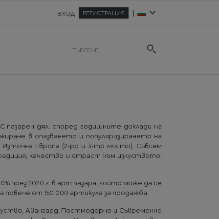
|
РЕГИСТРАЦИЯ
ВХОД
 С пазарен дял, според годишните доклади на
жиране в опазването и популяризирането на
 Източна Европа (2-ро и 3-то място). Съвсем
адиция, качество и страст към изкуството,
% през 2020 г. в арт пазара, който може да се
а повече от 150 000 артикула за продажба.
зкуство, Авангард, Постмодерно и Съвременно