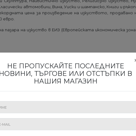
и Скулптура, Наивистично изкуство, Религиозно изкуство, Н
Класически автомобили, Вина, Уиски и шампанско, Книги и рък
кордната цена за произведение на изкуството, продавано н
0 евро.
на пазара на изкуство в ЕИЗ (Европейската икономическа зон
НЕ ПРОПУСКАЙТЕ ПОСЛЕДНИТЕ
НОВИНИ, ТЪРГОВЕ ИЛИ ОТСТЪПКИ В
НАШИЯ МАГАЗИН
, КОИТО ЩЕ НАУЧАТ ЗА НАШИТЕ ИЗ
Абонирайте се за нашия бюлетин
ИЗПРАЩАНЕ