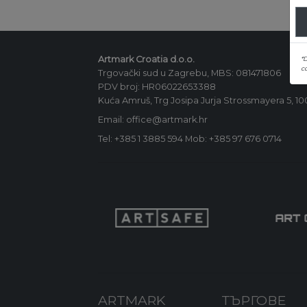
Artmark Croatia d.o.o.
*
co
Trgovački sud u Zagrebu, MBS: 081471806
PDV broj: HR06022653388
Kuća Amruš, Trg Josipa Jurja Strossmayera 5, 1
Email: office@artmark.hr
Tel:
+385 1 3885 594
Mob:
+385 97 676 0714
ARTMARK
ТЪРГОВЕ