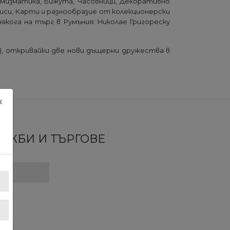
умизматика, Бижута, Часовници, Декоративно
описи, Карти и разнообразие от колекционерски
якога на търг в Румъния: Николае Григореску
а), откривайки две нови дъщерни дружества в
×
ЛОЖБИ И ТЪРГОВЕ