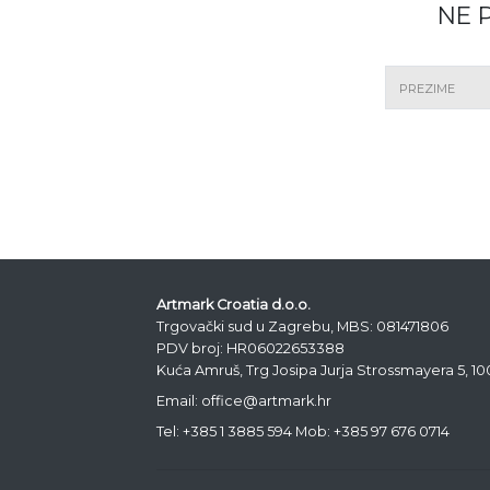
NE 
Artmark Croatia d.o.o.
Trgovački sud u Zagrebu, MBS: 081471806
PDV broj: HR06022653388
Kuća Amruš, Trg Josipa Jurja Strossmayera 5, 1
Email: office@artmark.hr
Tel:
+385 1 3885 594
Mob:
+385 97 676 0714