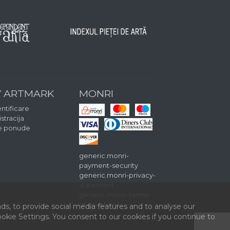
 ARTMARK
MONRI
ntificare
stracija
e ponude
generic.monri-
payment-security
generic.monri-privacy-
statement
generic.monri-terms-
of-purchase
ds, to provide social media features and to analyse our
kie Settings. You consent to our cookies if you continue to