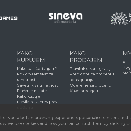
KAKO
KAKO
MY
KUPUJEM
PRODAJEM
Aute
Regi
Kako da učestvujem?
Pravilnik o konsignaciji
Moj
Poklon-sertifikat za
Predložite za procenu i
umetnost
konsignaciju
Savetnik za umetnost
Odeljenje za procenu
Plaćanje na rate
Kako prodajem
Kako kupujem
Pravila za zahtev prava
sleđenja
fer you a better browsing experience, personalise content and a
 how we use cookies and how you can control them by clicking Coo