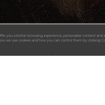
fer you a better browsing experience, personalise content and a
 how we use cookies and how you can control them by clicking Coo
2.
LICITIRAJ
čka
U Artmarku imate 5 jednostavnih načina učešća:
Če
ših
na
ili
1. Pisane ponude. Metod podrazumeva popunjavanje
di
 na
formulara kojim nas ovlašćujete do kog maksimalnog
se
ete
iznosa licitiramo u vaše ime; formular se može
ba
ogu
popuniti u našem sedištu ili online i poslati na
auctions@artmark.ro
;
2. Online ponuda. Kreirate nalog i postavljate ponudu