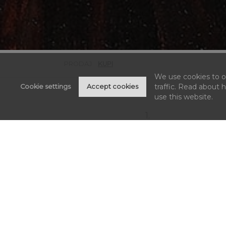
PRODAJ
KUPI
We use cookies to of
traffic. Read about
Cookie settings
Accept cookies
use this website.
1.
IZABERI
Dođite na izložbu pre ili na dan aukcije. Sva umetni
dela su izložena nekoliko nedelja. Jedan od na
konsultanata predstaviće vam umetnička 
kolekcionarska dela i objasniti načine učešća
licitaciji. Ako nemate vremena, ponudu mož
pogledati u online katalogu ili u štampanom katal
koji možete zatražiti na adresi