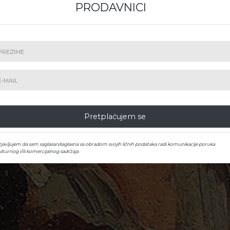
PRODAVNICI
Kako kupujem
isanu, online ili telefonsku ponudu. Učestvujte dire
preko Artmark LIVE.
Pretplaćujem se
zjavljujem da sam saglasan/saglasna sa obradom svojih ličnih podataka radi komunikacije poruka
lturnog i/ili komercijalnog sadržaja