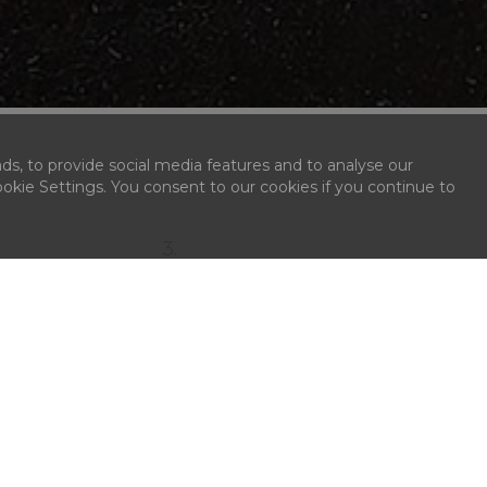
ds, to provide social media features and to analyse our
kie Settings. You consent to our cookies if you continue to
3.
PREUZMI
stitamo, kupili ste lot na Artmark licitaciji. Odmah
kon plaćanja možete preuzeti kupljeni predmet
rektno sa mesta održavanja aukcije ili kasnije iz
dišta Artmarka. Plaćanje je moguće gotovinom,
nkarskom karticom ili bankovnim transferom.
Pravilnik licitiranja