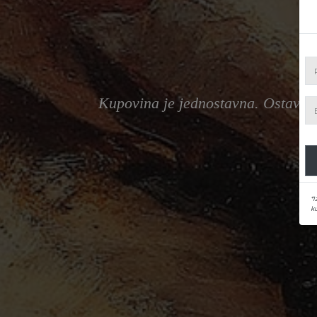
Kupovina je jednostavna. Ostavite p
*I
ku