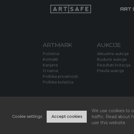
ARTMARK
AUKCIJE
Početna
Aktuelne aukcije
Kontakt
Buduće aukcije
Karijere
Rezultati licitacija
O nama
Pravila aukcije
Politika privatnosti
Politika kolačića
We use cookies to of
traffic. Read about
Cookie settings
Accept cookies
use this website.