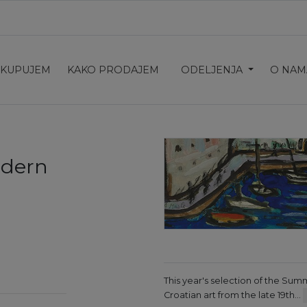
 KUPUJEM
KAKO PRODAJEM
ODELJENJA
O NAM
odern
This year's selection of the Sum
Croatian art from the late 19th…