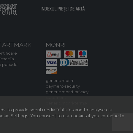
 ARTMARK
MONRI
ntificare
stracija
e ponude
generic.monri-
payment-security
generic.monri-privacy-
statement
generic.monri-terms-
of-purchase
ds, to provide social media features and to analyse our
kie Settings. You consent to our cookies if you continue to