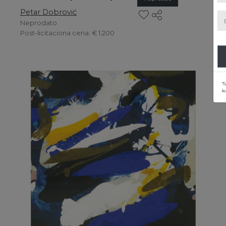
Petar Dobrović
Neprodato
Post-licitaciona cena
: € 1.200
*I
ku