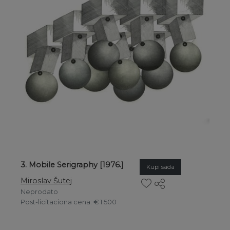
3. Mobile Serigraphy [1976.]
Kupi sada
Miroslav Šutej
Neprodato
Post-licitaciona cena
: € 1.500