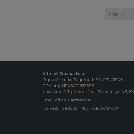
Artmark Croatia d.o.o.
Trgovački sud u Zagrebu, MBS: 081471806
PDV broj: HR06022653388
Kuća Amruš, Trg Josipa Jurja Strossmayera 5, 1
Email: office@artmark.hr
Tel:
+385 1 3885 594
Mob:
+385 97 676 0714