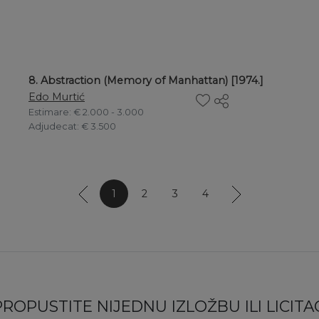
8. Abstraction (Memory of Manhattan) [1974.]
Edo Murtić
Estimare
: € 2.000 - 3.000
Adjudecat
: € 3.500
1
2
3
4
PROPUSTITE NIJEDNU IZLOŽBU ILI LICITAC