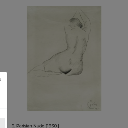
×
6. Parisian Nude [1930.]