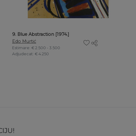
9. Blue Abstraction [1974.]
Edo Murtić
Estimare
: € 2.500 - 3.500
Adjudecat
: € 4.250
IJU!