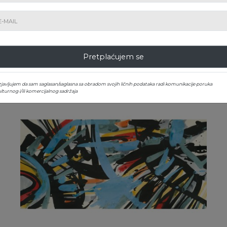
Marijan Detoni
Estimare
: € 200 - 300
Adjudecat
: € 200
Pretplaćujem se
zjavljujem da sam saglasan/saglasna sa obradom svojih ličnih podataka radi komunikacije poruka
lturnog i/ili komercijalnog sadržaja