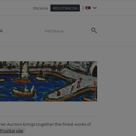
|
REGISTRACIJA
PRIJAVA
A
mer Auction brings together the finest works of
Pročitaj više