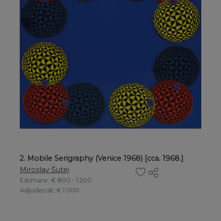
2. Mobile Serigraphy (Venice 1968) [cca. 1968.]
Miroslav Šutej
Estimare
: € 800 - 1.200
Adjudecat
: € 1.000