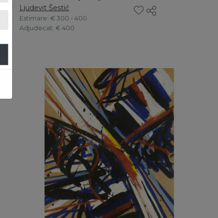
Ljudevit Šestić
Estimare
: € 300 - 400
Adjudecat
: € 400