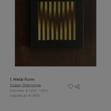
1. Metal Form
Dušan Džamonja
Estimare
: € 1.200 - 1.800
Adjudecat
: € 1.800