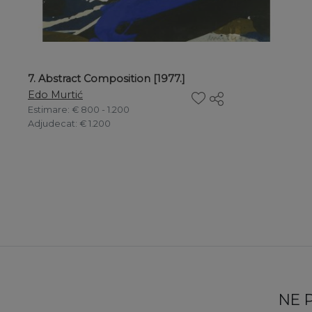
7. Abstract Composition [1977.]
Edo Murtić
Estimare
: € 800 - 1.200
Adjudecat
: € 1.200
NE 