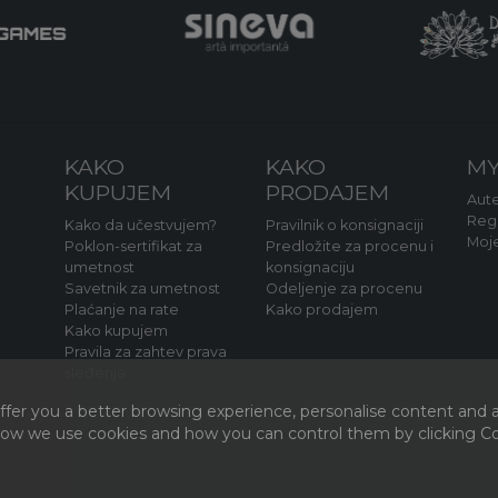
KAKO
KAKO
MY
KUPUJEM
PRODAJEM
Aute
Regi
Kako da učestvujem?
Pravilnik o konsignaciji
Moj
Poklon-sertifikat za
Predložite za procenu i
umetnost
konsignaciju
Savetnik za umetnost
Odeljenje za procenu
Plaćanje na rate
Kako prodajem
Kako kupujem
Pravila za zahtev prava
sleđenja
fer you a better browsing experience, personalise content and a
 how we use cookies and how you can control them by clicking Coo