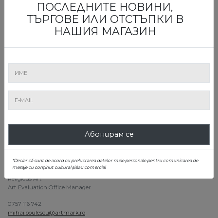
ПОСЛЕДНИТЕ НОВИНИ,
ТЪРГОВЕ ИЛИ ОТСТЪПКИ В
НАШИЯ МАГАЗИН
Alexandru Constantin Chituță
Ministry of Culture Certified Expert
Консигнация и оценка
Абонирам се
*Declar că sunt de acord cu prelucrarea datelor mele personale pentru comunicarea de
mesaje cu conținut cultural și/sau comercial
Mihai Boulescu
Religious Art
Art Evaluation Office Manager
0757 116 742
mihai.boulescu@artmark.ro