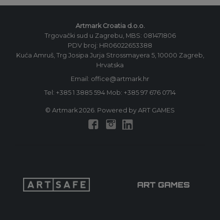
Artmark Croatia d.o.o.
Trgovački sud u Zagrebu, MBS: 081471806
PDV broj: HR06022653388
Kuća Amruš, Trg Josipa Jurja Strossmayera 5, 10000 Zagreb,
Hrvatska
Email: office@artmark.hr
Tel:
+385 1 3885 594
Mob:
+385 97 676 0714
© Artmark 2026. Powered by ART GAMES